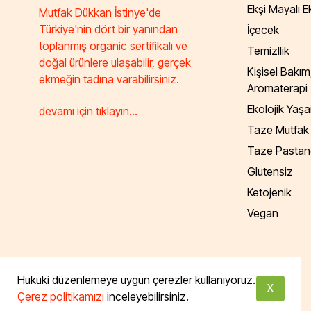
Ekşi Mayalı 
Mutfak Dükkan İstinye'de
Türkiye'nin dört bir yanından
İçecek
toplanmış organic sertifikalı ve
Temizllik
doğal ürünlere ulaşabilir, gerçek
Kişisel Bakım
ekmeğin tadına varabilirsiniz.
Aromaterapi
Ekolojik Yaş
devamı için tıklayın...
Taze Mutfak
Taze Pastan
Glutensiz
Ketojenik
Vegan
Tüm hakları saklıdır. Powered by Taze Mutfak
Hukuki düzenlemeye uygun çerezler kullanıyoruz.
X
Çerez politikamızı
inceleyebilirsiniz.