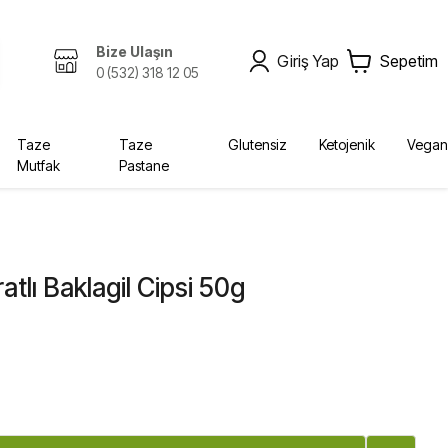
Bize Ulaşın
Giriş Yap
Sepetim
0 (532) 318 12 05
Taze
Taze
Glutensiz
Ketojenik
Vegan
Mutfak
Pastane
Zeytinyağı, Yağlar
Kombucha
Sabunlar
Bebek, Çocuk
Ekolojik
Kurutulmuş Gıda, Baharat
Fermente İçecekler
Diğer Ürünler
Yağlar
Krem
Bebek Bezleri
tlı Baklagil Cipsi 50g
Diğer
Şampuan
Deterjan
Vücut Bakım
Sabun