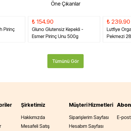
Öne Çıkanlar
₺ 154.90
₺ 239.90
h Pirinç
Gluno Glutensiz Kepekli -
Lutfiye Org
Esmer Pirinç Unu 500g
Pekmezi 2
Tümünü Gör
Abon
riler
Şirketimiz
Müşteri Hizmetleri
Hakkımızda
Siparişlerim Sayfası
E-posta
r
Mesafeli Satış
Hesabım Sayfası