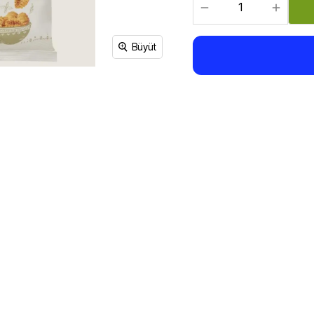
Sirke, Salça, Sos,
Bakliyat, Makarna, Çorba
Et Ürünleri
Büyüt