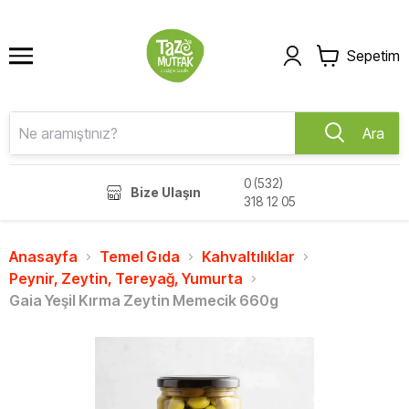
Sepetim
Ara
0 (532)
Bize Ulaşın
318 12 05
Anasayfa
Temel Gıda
Kahvaltılıklar
Peynir, Zeytin, Tereyağ, Yumurta
Gaia Yeşil Kırma Zeytin Memecik 660g