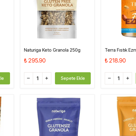
Sirke, Salça, Sos,
Bakliyat, Makarna, Çorba
Et Ürünleri
Naturiga Keto Granola 250g
Terra Fıstık E
₺ 295.90
₺ 218.90
le
Sepete Ekle