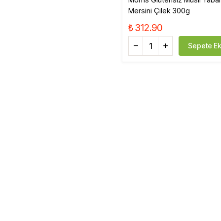
Mersini Çilek 300g
₺ 312.90
Sepete Ek