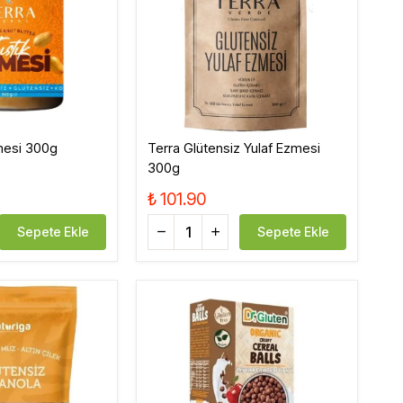
Tatlandırıcı, Krema
Bebek, Çocuk
zmesi 300g
Terra Glütensiz Yulaf Ezmesi
300g
₺ 101.90
Sepete Ekle
Sepete Ekle