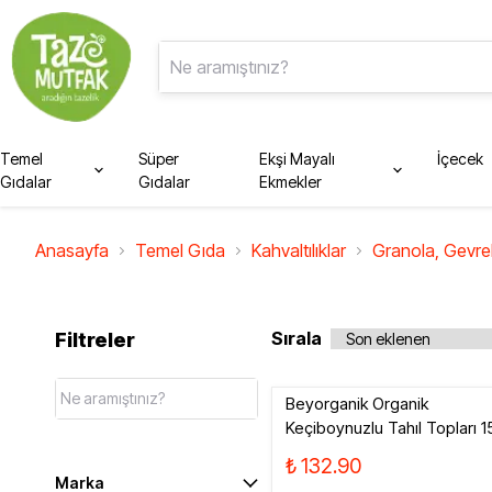
Temel
Süper
Ekşi Mayalı
İçecek
Gıdalar
Gıdalar
Ekmekler
Konserve, Turşu, Yemek
Glutensiz
Meyve Suyu
Bulaşık, Mutfak
Koku, Tütsü
Ev Mutfak Gereçleri
Kahvaltılıklar
Süt Ürünleri
Genel Temizleyici
Hijyen
Diğer
Anasayfa
Temel Gıda
Kahvaltılıklar
Granola, Gevre
Peynir, Zeytin, Tereyağ,
Yumurta
Diğer
Bal, Reçel, Marmelat
Sırala
Filtreler
Ezmeler, Soslar, Kremalar
Tahin, Pekmez, Krema
Beyorganik Organik
Granola, Gevrek, Ezme
Keçiboynuzlu Tahıl Topları 
₺ 132.90
Makyaj Malzemeleri
Ağız, Dudak Bakım
Marka