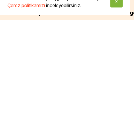
X
Çerez politikamızı
inceleyebilirsiniz.
Bizi Takip Edin
Tüm Katego
Temel Gıda
Süper Gıdala
Tazemutfak.com'da ve Taze
Ekşi Mayalı 
Mutfak Dükkan İstinye'de
Türkiye'nin dört bir yanından
İçecek
toplanmış organic sertifikalı ve
Temizllik
doğal ürünlere ulaşabilir, gerçek
Kişisel Bakım
ekmeğin tadına varabilirsiniz.
Aromaterapi
Ekolojik Yaş
devamı için tıklayın...
Taze Mutfak
Taze Pastan
Glutensiz
Ketojenik
Vegan