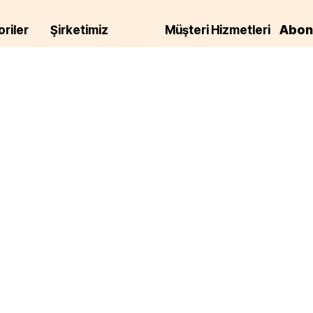
Abon
riler
Şirketimiz
Müşteri Hizmetleri
Hakkımızda
Siparişlerim Sayfası
E-posta
r
Mesafeli Satış
Hesabım Sayfası
Sözleşmesi
Ekmekler
iletisim
E-Pos
İptal İade Koşulları
Gizlilik ve Güvenlik
Politikası
,
Çerez Politikası
am
e