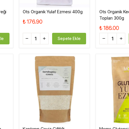
reği
Ots Organik Yulaf Ezmesi 400g
Ots Organik Ke
Topları 300g
₺ 176.90
₺ 186.00
le
Sepete Ekle
n
Kaptanın Ceviz Çiftliği
Moms Glutensi