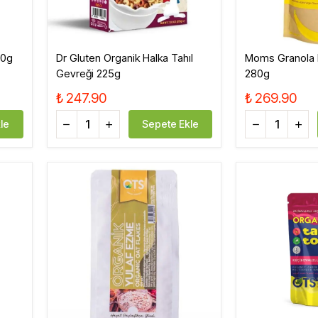
60g
Dr Gluten Organik Halka Tahıl
Moms Granola 
Gevreği 225g
280g
₺ 247.90
₺ 269.90
le
Sepete Ekle