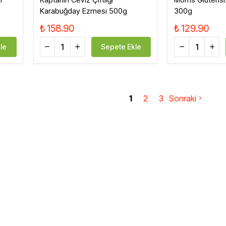
Karabuğday Ezmesi 500g
300g
₺ 158.90
₺ 129.90
le
Sepete Ekle
1
2
3
Sonraki