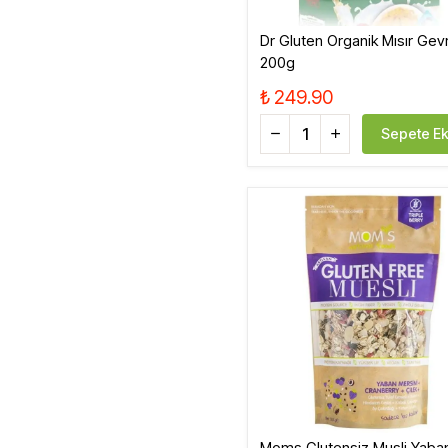
Dr Gluten Organik Mısır Gev
200g
₺ 249.90
Sepete Ek
Moms Glutensiz Musli Yaba