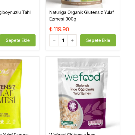
çiboynuzlu Tahıl
Naturiga Organik Glutensiz Yulaf
Ezmesi 300g
₺ 119.90
Sepete Ekle
Sepete Ekle
z Yulaf Ezmesi
Wefood Glütensiz İnce