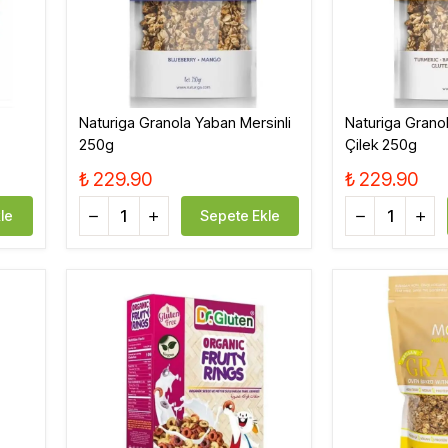
Naturiga Granola Yaban Mersinli
Naturiga Granol
250g
Çilek 250g
₺ 229.90
₺ 229.90
le
Sepete Ekle