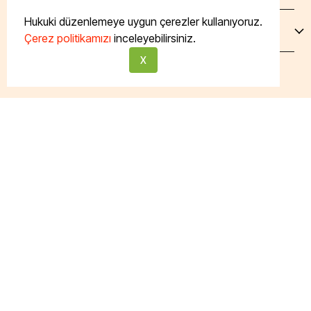
Hukuki düzenlemeye uygun çerezler kullanıyoruz.
Müşteri Hizmetleri
Çerez politikamızı
inceleyebilirsiniz.
X
Abone Olun!
E-posta adresinizi bırakarak yeniliklerden haberdar
İptal
olabilirsiniz!
E-Posta Adresi
Kayıt Ol
Tüm hakları saklıdır. Powered by Taze Mutfak