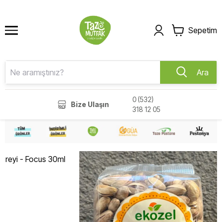
Sepetim
Ara
0 (532)
Bize Ulaşın
318 12 05
preyi - Focus 30ml