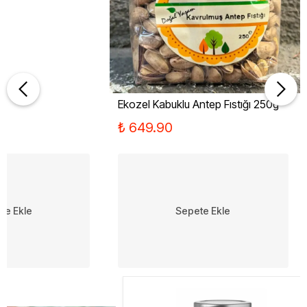
Ekozel Kabuklu Antep Fıstığı 250g
₺ 649.90
te Ekle
Sepete Ekle