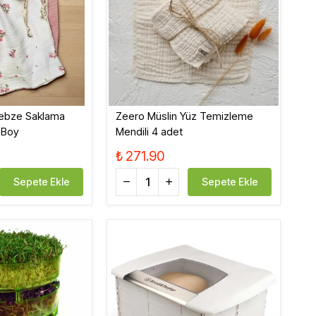
Tatlandırıcı, Krema
Bebek, Çocuk
Sebze Saklama
Zeero Müslin Yüz Temizleme
 Boy
Mendili 4 adet
₺ 271.90
Sepete Ekle
Sepete Ekle