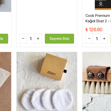
Cook Premium F
Kağıdı Ebat 2 -
₺ 126.90
le
Sepete Ekle