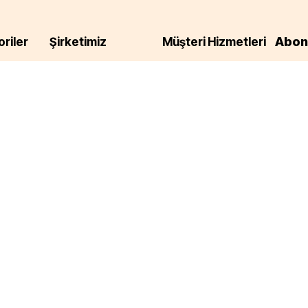
Abon
riler
Şirketimiz
Müşteri Hizmetleri
Hakkımızda
Siparişlerim Sayfası
E-posta
r
Mesafeli Satış
Hesabım Sayfası
Sözleşmesi
Ekmekler
iletisim
E-Pos
İptal İade Koşulları
Gizlilik ve Güvenlik
Politikası
,
Çerez Politikası
am
e