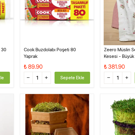
Sirke, Salça, Sos,
Bakliyat, Makarna, Çorba
Et Ürünleri
 30
Cook Buzdolabı Poşeti 80
Zeero Müslin 
Yaprak
Kesesi - Büyük
₺ 89.90
₺ 381.90
le
Sepete Ekle