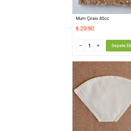
Mum Çırası 40cc
₺ 29.90
Sepete Ek