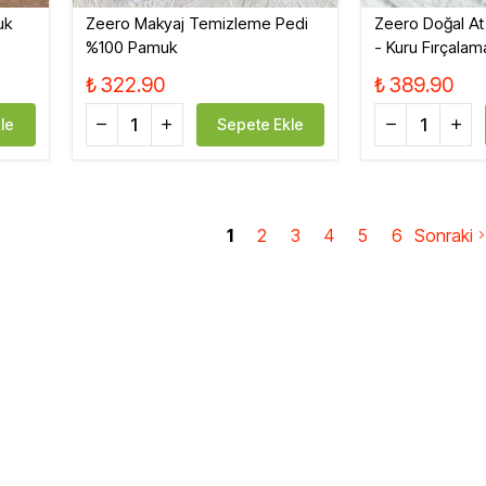
uk
Zeero Makyaj Temizleme Pedi
Zeero Doğal At 
%100 Pamuk
- Kuru Fırçalam
₺ 322.90
₺ 389.90
le
Sepete Ekle
1
2
3
4
5
6
Sonraki