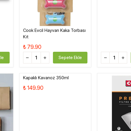
Cook Evcil Hayvan Kaka Torbası
Kit
₺ 79.90
le
Sepete Ekle
Kapaklı Kavanoz 350ml
₺ 149.90