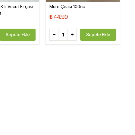
Kılı Vücut Fırçası
Mum Çırası 100cc
a
₺ 44.90
Sepete Ekle
Sepete Ekle