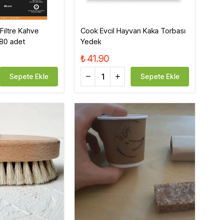
iltre Kahve
Cook Evcil Hayvan Kaka Torbası
 80 adet
Yedek
₺ 41.90
Sepete Ekle
Sepete Ekle