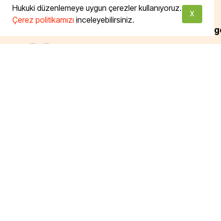
Hukuki düzenlemeye uygun çerezler kullanıyoruz.
X
Çerez politikamızı
inceleyebilirsiniz.
Bizi Takip Edin
Tüm Katego
Temel Gıda
Süper Gıdala
Tazemutfak.com'da ve Taze
Ekşi Mayalı 
Mutfak Dükkan İstinye'de
Türkiye'nin dört bir yanından
İçecek
toplanmış organic sertifikalı ve
Temizllik
doğal ürünlere ulaşabilir, gerçek
Kişisel Bakım
ekmeğin tadına varabilirsiniz.
Aromaterapi
Ekolojik Yaş
devamı için tıklayın...
Taze Mutfak
Taze Pastan
Glutensiz
Ketojenik