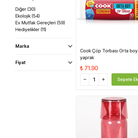
Takviye Gıdalar
Un, Toz, Karışımlar
Fırçalar Ve Diğer
Diğer
(
30
)
Yüz
Ekolojik
(
54
)
Gözler
Süt Ürünleri
Sebze, Meyve
Ev Mutfak Gereçleri
(
59
)
Dudaklar
Hediyelikler
(
11
)
Tırnak Bakımı - Ojeler
Yedek Ürünler
Marka
Cook Çöp Torbası Orta boy
yaprak
Fiyat
Erkek Bakım
₺ 71.90
Sepete Ek