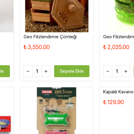
Geo Filizlendirme Çömleği
Geo Filizlendir
₺ 3,550.00
₺ 2,035.00
le
Sepete Ekle
Kapaklı Kavano
₺ 129.90