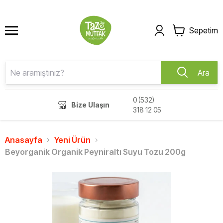
Sepetim
Ara
0 (532)
Bize Ulaşın
318 12 05
Anasayfa
Yeni Ürün
Beyorganik Organik Peyniraltı Suyu Tozu 200g