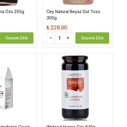
ma Özü 255g
Cey Natural Beyaz Dut Tozu
300g
₺ 228.90
Sepete Ekle
Sepete Ekle
Hindistan Cevizi
Wefood Hurma Özü 640g