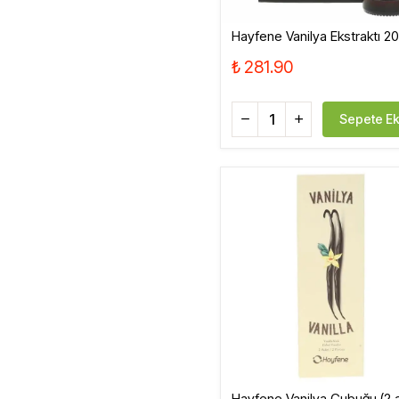
Hayfene Vanilya Ekstraktı 2
₺ 281.90
Sepete Ek
Hayfene Vanilya Çubuğu (2 