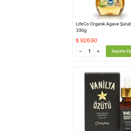
LifeCo Organik Agave Şuru
330g
₺ 926.90
Sepete Ek