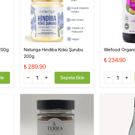
Sirke, Salça, Sos,
Bakliyat, Makarna, Çorba
Et Ürünleri
200g
Naturiga Hindiba Kökü Şurubu
Wefood Organi
200g
₺ 234.90
₺ 289.90
le
Sepete Ekle