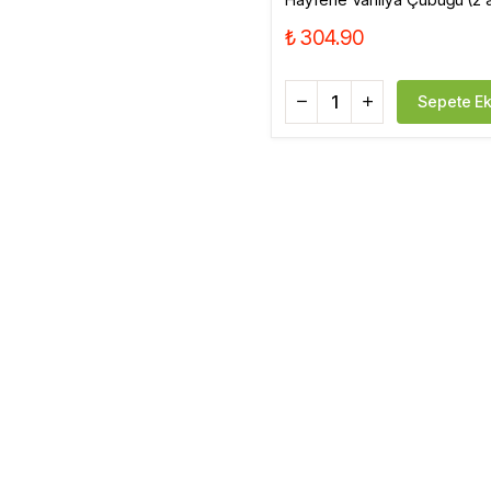
₺ 304.90
Sepete Ek