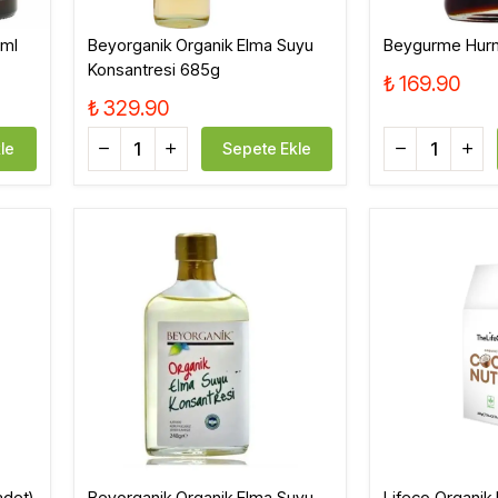
0ml
Beyorganik Organik Elma Suyu
Beygurme Hur
Konsantresi 685g
₺ 169.90
₺ 329.90
le
Sepete Ekle
adet)
Beyorganik Organik Elma Suyu
Lifeco Organik 