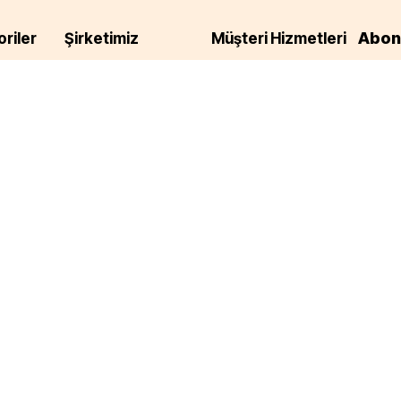
Abon
riler
Şirketimiz
Müşteri Hizmetleri
Hakkımızda
Siparişlerim Sayfası
E-posta
r
Mesafeli Satış
Hesabım Sayfası
Sözleşmesi
Ekmekler
iletisim
E-Pos
İptal İade Koşulları
Gizlilik ve Güvenlik
Politikası
,
Çerez Politikası
am
e