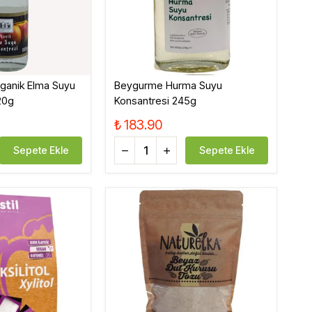
ganik Elma Suyu
Beygurme Hurma Suyu
20g
Konsantresi 245g
₺ 183.90
Sepete Ekle
Sepete Ekle