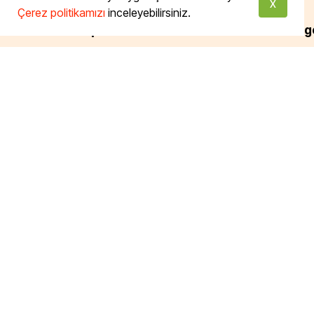
X
Çerez politikamızı
inceleyebilirsiniz.
Bizi Takip Edin
Tüm Katego
Temel Gıda
Süper Gıdala
Tazemutfak.com'da ve Taze
Ekşi Mayalı 
Mutfak Dükkan İstinye'de
Türkiye'nin dört bir yanından
İçecek
toplanmış organic sertifikalı ve
Temizllik
doğal ürünlere ulaşabilir, gerçek
Kişisel Bakım
ekmeğin tadına varabilirsiniz.
Aromaterapi
Ekolojik Yaş
devamı için tıklayın...
Taze Mutfak
Taze Pastan
Glutensiz
Ketojenik
Vegan