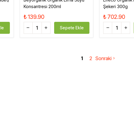
Konsantresi 200ml
Şekeri 300g
₺ 139.90
₺ 702.90
le
Sepete Ekle
1
2
Sonraki