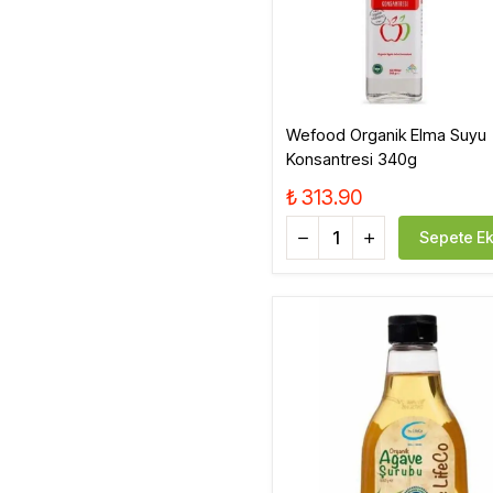
Wefood Organik Elma Suyu
Konsantresi 340g
₺ 313.90
Sepete Ek