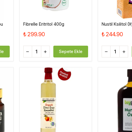
bu
Fibrelle Eritritol 400g
Nustil Ksilitol (
₺ 299.90
₺ 244.90
le
Sepete Ekle