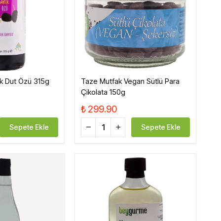
Tatlandırıcı, Krema
Bebek, Çocuk
k Dut Özü 315g
Taze Mutfak Vegan Sütlü Para
Çikolata 150g
₺ 299.90
Sepete Ekle
Sepete Ekle