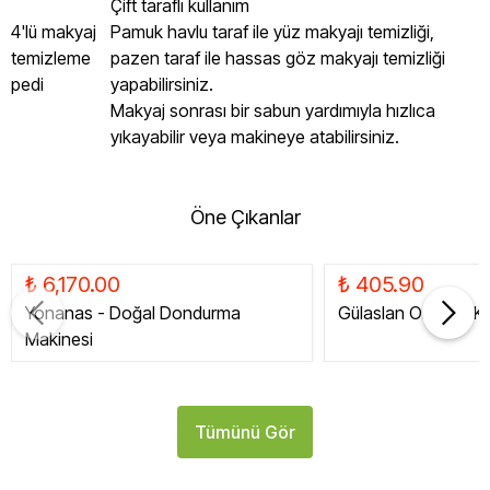
Çift taraflı kullanım
4'lü makyaj
Pamuk havlu taraf ile yüz makyajı temizliği,
temizleme
pazen taraf ile hassas göz makyajı temizliği
pedi
yapabilirsiniz.
Makyaj sonrası bir sabun yardımıyla hızlıca
yıkayabilir veya makineye atabilirsiniz.
Öne Çıkanlar
₺ 6,170.00
₺ 405.90
Yonanas - Doğal Dondurma
Gülaslan Organik Ku
Makinesi
Tümünü Gör