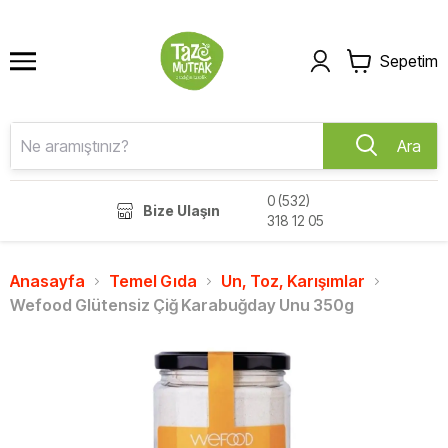
Sepetim
Ara
0 (532)
Bize Ulaşın
318 12 05
Anasayfa
Temel Gıda
Un, Toz, Karışımlar
Wefood Glütensiz Çiğ Karabuğday Unu 350g