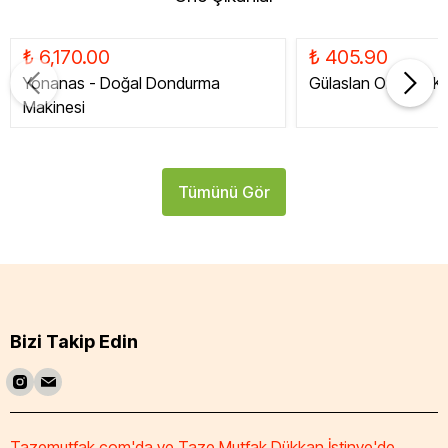
₺ 6,170.00
₺ 405.90
Yonanas - Doğal Dondurma
Gülaslan Organik Ku
Makinesi
Tümünü Gör
Bizi Takip Edin
Tazemutfak.com'da ve Taze Mutfak Dükkan İstinye'de