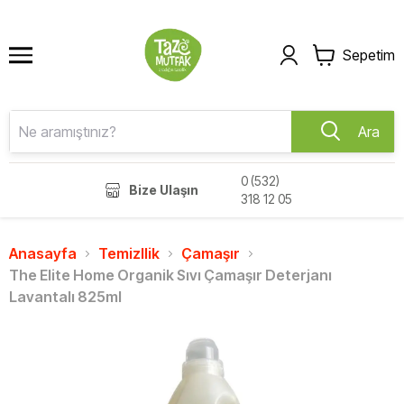
Sepetim
Ara
0 (532)
Bize Ulaşın
318 12 05
Anasayfa
Temizllik
Çamaşır
The Elite Home Organik Sıvı Çamaşır Deterjanı
Lavantalı 825ml