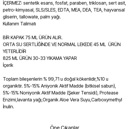
İÇERMEZ: sentetik esans, fosfat, paraben, triklosan, sert asit,
petro-kimyasal, SLS/SLES, EDTA, MEA, DEA, TEA, hayvansal
gliserin, tallowate, palm yağı.
Kullanım Talimatı
BİR KAPAK 75 ML ÜRÜN ALIR.
ORTA SU SERTLİĞİNDE VE NORMAL LEKEDE 45 ML ÜRÜN
YETERLİDİR
825 ML ÜRÜN 30-33 YIKAMA YAPAR
İçerik
Toplam bileşenlerin % 99,71 u doğal kökenlidir,%10 u
organiktir. 5%-15% Aniyonik Aktif Madde (bitkisel sabun),
5%-15% Noniyonik Aktif Madde (Şeker Tensidi), Protease
Enzimi,lavanta yağı,Organik Aloe Vera Suyu,Carboxymethyl
İnulin.
Öne Çıkanlar