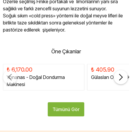
Özenle seçilmiş Finike portakalı ve limonlarının yanı sıra
sağlıklı ve farklı zencefil suyunun lezzetini sunuyor.
Soğuk sıkım «cold press» yöntemi ile doğal meyve lifleri ile
birlikte taze sıkıldıktan sonra geleneksel yöntemler ile
pastörize edilerek şişeleniyor.
Öne Çıkanlar
₺ 6,170.00
₺ 405.90
Yonanas - Doğal Dondurma
Gülaslan Organik Ku
Makinesi
Tümünü Gör