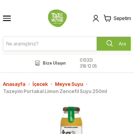
Sepetim
Ara
0 (532)
Bize Ulaşın
318 12 05
Anasayfa
İçecek
Meyve Suyu
Tazeyim Portakal Limon Zencefil Suyu 250ml