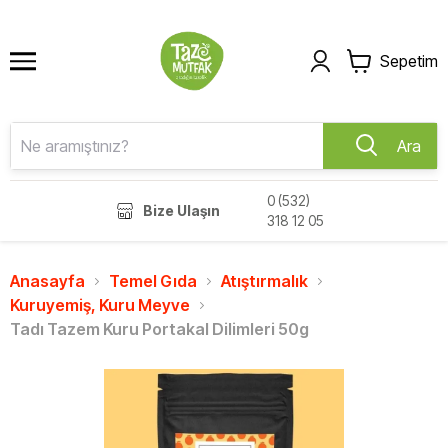
Sepetim
Ara
0 (532)
Bize Ulaşın
318 12 05
Anasayfa
Temel Gıda
Atıştırmalık
Kuruyemiş, Kuru Meyve
Tadı Tazem Kuru Portakal Dilimleri 50g