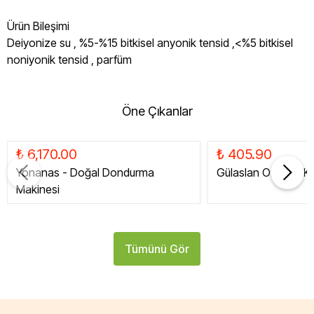
Ürün Bileşimi
Deiyonize su , %5-%15 bitkisel anyonik tensid ,<%5 bitkisel
noniyonik tensid , parfüm
Öne Çıkanlar
₺ 6,170.00
₺ 405.90
Yonanas - Doğal Dondurma
Gülaslan Organik Ku
Makinesi
Tümünü Gör