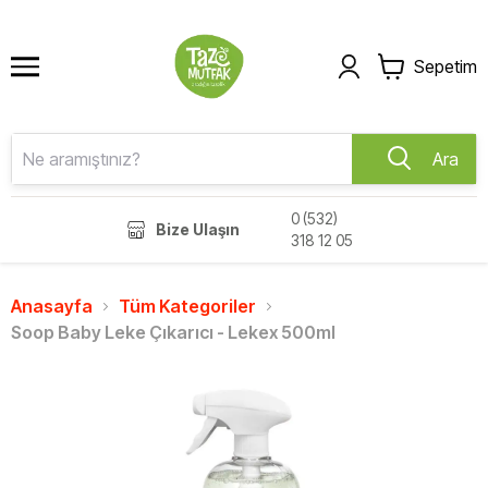
Sepetim
Ara
0 (532)
Bize Ulaşın
318 12 05
Anasayfa
Tüm Kategoriler
Soop Baby Leke Çıkarıcı - Lekex 500ml