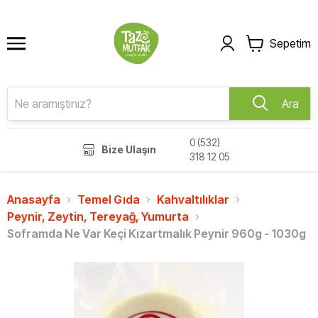
Sepetim
Ara
0 (532)
Bize Ulaşın
318 12 05
Anasayfa
Temel Gıda
Kahvaltılıklar
Peynir, Zeytin, Tereyağ, Yumurta
Soframda Ne Var Keçi Kızartmalık Peynir 960g - 1030g