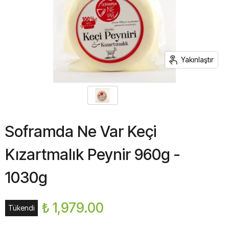
Yakınlaştır
Soframda Ne Var Keçi
Kızartmalık Peynir 960g -
1030g
₺ 1,979.00
Tükendi