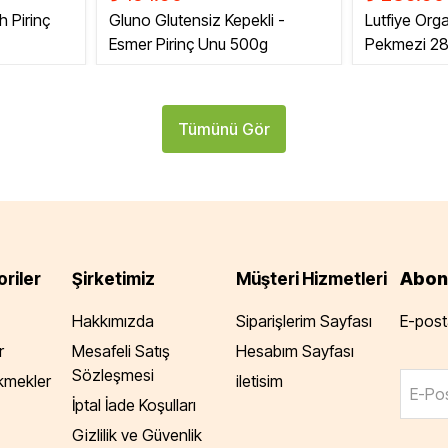
h Pirinç
Gluno Glutensiz Kepekli -
Lutfiye Org
Esmer Pirinç Unu 500g
Pekmezi 2
Tümünü Gör
Abon
riler
Şirketimiz
Müşteri Hizmetleri
Hakkımızda
Siparişlerim Sayfası
E-posta
r
Mesafeli Satış
Hesabım Sayfası
Sözleşmesi
Ekmekler
iletisim
E-Pos
İptal İade Koşulları
Gizlilik ve Güvenlik