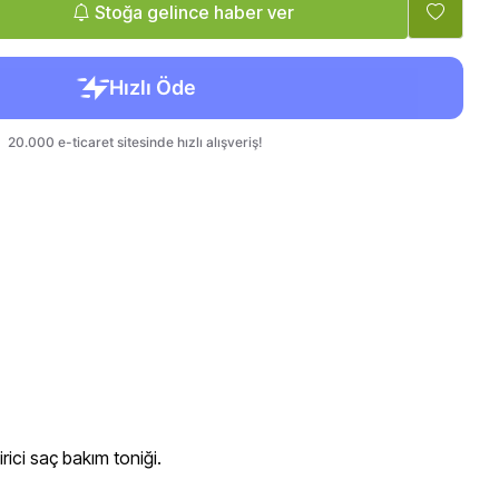
Tatlandırıcı, Krema
Bebek, Çocuk
Stoğa gelince haber ver
irici saç bakım toniği.