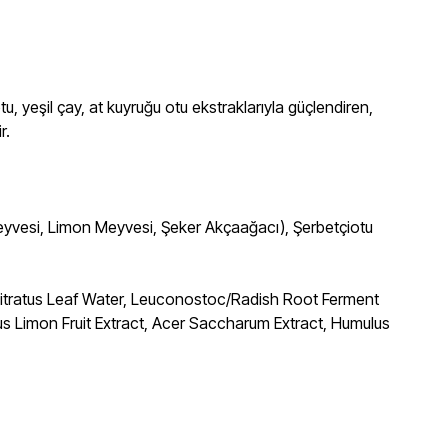
tu, yeşil çay, at kuyruğu otu ekstraklarıyla güçlendiren,
r.
l Meyvesi, Limon Meyvesi, Şeker Akçaağacı), Şerbetçiotu
n Citratus Leaf Water, Leuconostoc/Radish Root Ferment
itrus Limon Fruit Extract, Acer Saccharum Extract, Humulus