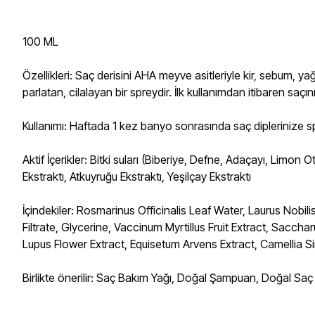
100 ML
Özellikleri: Saç derisini AHA meyve asitleriyle kir, sebum, ya
parlatan, cilalayan bir spreydir. İlk kullanımdan itibaren saçın
Kullanımı: Haftada 1 kez banyo sonrasında saç diplerinize sp
Aktif İçerikler: Bitki suları (Biberiye, Defne, Adaçayı, Lim
Ekstraktı, Atkuyruğu Ekstraktı, Yeşilçay Ekstraktı
İçindekiler: Rosmarinus Officinalis Leaf Water, Laurus Nob
Filtrate, Glycerine, Vaccinum Myrtillus Fruit Extract, Saccha
Lupus Flower Extract, Equisetum Arvens Extract, Camellia Si
Birlikte önerilir: Saç Bakım Yağı, Doğal Şampuan, Doğal Saç