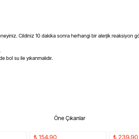
eneyiniz. Cildiniz 10 dakika sonra herhangi bir alerjik reaksiyon 
.
e bol su ile yıkanmalıdır.
Öne Çıkanlar
₺ 154.90
₺ 239.90