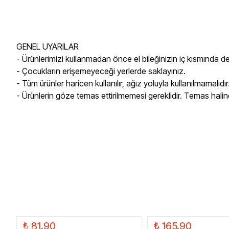
GENEL UYARILAR
- Ürünlerimizi kullanmadan önce el bileğinizin iç kısmında d
- Çocukların erişemeyeceği yerlerde saklayınız.
- Tüm ürünler haricen kullanılır, ağız yoluyla kullanılmamalıdır
- Ürünlerin göze temas ettirilmemesi gereklidir. Temas halind
₺ 81.90
₺ 165.90