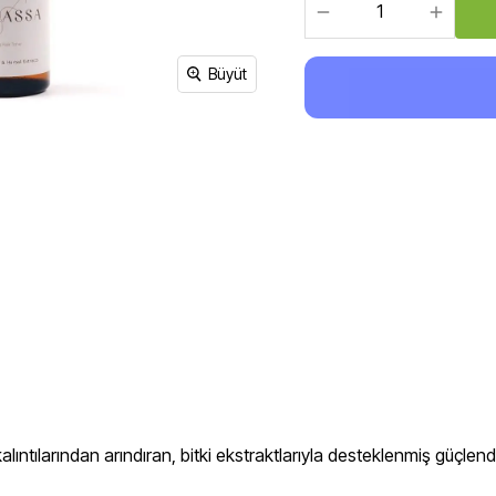
Sirke, Salça, Sos,
Bakliyat, Makarna, Çorba
Et Ürünleri
Büyüt
kalıntılarından arındıran, bitki ekstraktlarıyla desteklenmiş güçlend