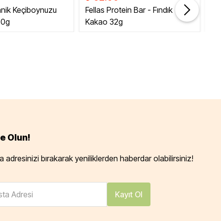
anik Keçiboynuzu
Fellas Protein Bar - Fındık
Fe
80g
Kakao 32g
Ka
e Olun!
 adresinizi bırakarak yeniliklerden haberdar olabilirsiniz!
ta Adresi
Kayıt Ol