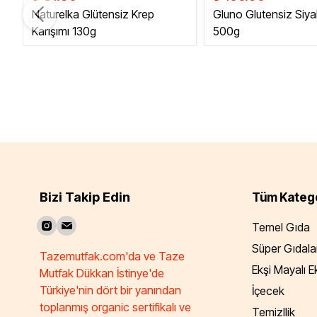
Naturelka Glütensiz Krep
Gluno Glutensiz Siya
Karışımı 130g
500g
Bizi Takip Edin
Tüm Katego
Temel Gıda
Süper Gıdala
Tazemutfak.com'da ve Taze
Ekşi Mayalı 
Mutfak Dükkan İstinye'de
Türkiye'nin dört bir yanından
İçecek
toplanmış organic sertifikalı ve
Temizllik