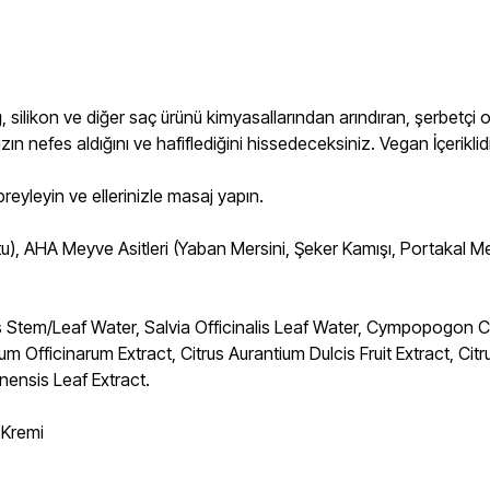
ğ, silikon ve diğer saç ürünü kimyasallarından arındıran, şerbetçi o
ızın nefes aldığını ve hafiflediğini hissedeceksiniz. Vegan İçeriklidi
reyleyin ve ellerinizle masaj yapın.
on Otu), AHA Meyve Asitleri (Yaban Mersini, Şeker Kamışı, Portaka
ilis Stem/Leaf Water, Salvia Officinalis Leaf Water, Cympopogo
rum Officinarum Extract, Citrus Aurantium Dulcis Fruit Extract, C
nensis Leaf Extract.
 Kremi