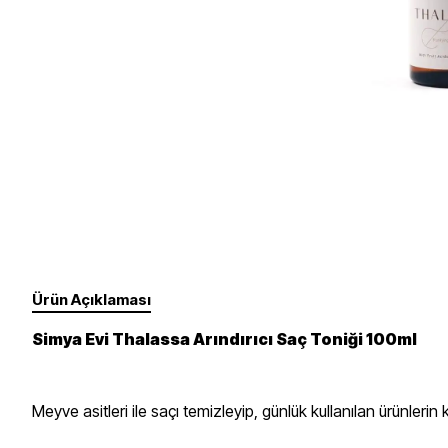
Takviye Gıdalar
Un, Toz, Karışımlar
Fırçalar Ve Diğer
Yüz
Gözler
Süt Ürünleri
Sebze, Meyve
Dudaklar
Tırnak Bakımı - Ojeler
Yedek Ürünler
Erkek Bakım
Ürün Açıklaması
Simya Evi Thalassa Arındırıcı Saç Toniği 100ml
Meyve asitleri ile saçı temizleyip, günlük kullanılan ürünlerin 