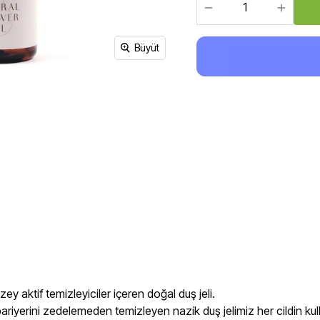
Sirke, Salça, Sos,
Bakliyat, Makarna, Çorba
Et Ürünleri
Büyüt
zey aktif temizleyiciler içeren doğal duş jeli.
t bariyerini zedelemeden temizleyen nazik duş jelimiz her cildin ku