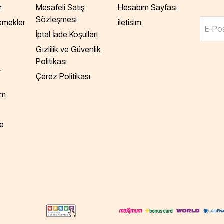
r
Mesafeli Satış
Hesabım Sayfası
Sözleşmesi
Ekmekler
iletisim
E-Pos
İptal İade Koşulları
Gizlilik ve Güvenlik
Politikası
,
Çerez Politikası
am
e