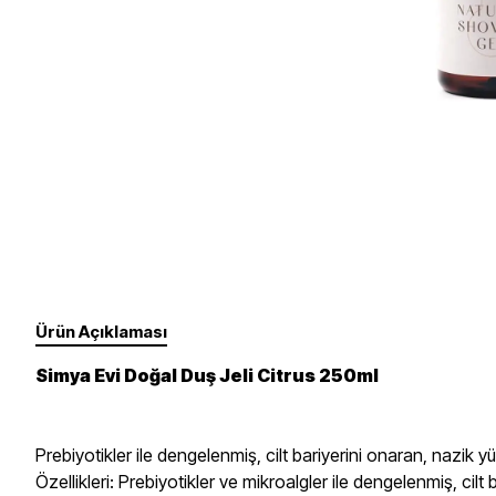
Takviye Gıdalar
Un, Toz, Karışımlar
Fırçalar Ve Diğer
Yüz
Gözler
Süt Ürünleri
Sebze, Meyve
Dudaklar
Tırnak Bakımı - Ojeler
Yedek Ürünler
Erkek Bakım
Ürün Açıklaması
Simya Evi Doğal Duş Jeli Citrus 250ml
Prebiyotikler ile dengelenmiş, cilt bariyerini onaran, nazik yü
Özellikleri: Prebiyotikler ve mikroalgler ile dengelenmiş, cil