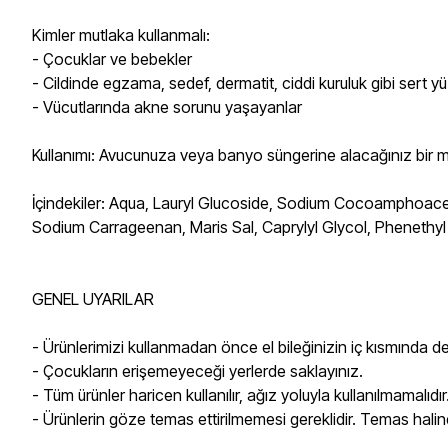
Kimler mutlaka kullanmalı:
- Çocuklar ve bebekler
- Cildinde egzama, sedef, dermatit, ciddi kuruluk gibi sert 
- Vücutlarında akne sorunu yaşayanlar
Kullanımı: Avucunuza veya banyo süngerine alacağınız bir mikta
İçindekiler: Aqua, Lauryl Glucoside, Sodium Cocoamphoacet
Sodium Carrageenan, Maris Sal, Caprylyl Glycol, Phenethyl Al
GENEL UYARILAR
- Ürünlerimizi kullanmadan önce el bileğinizin iç kısmında d
- Çocukların erişemeyeceği yerlerde saklayınız.
- Tüm ürünler haricen kullanılır, ağız yoluyla kullanılmamalıdır
- Ürünlerin göze temas ettirilmemesi gereklidir. Temas halind