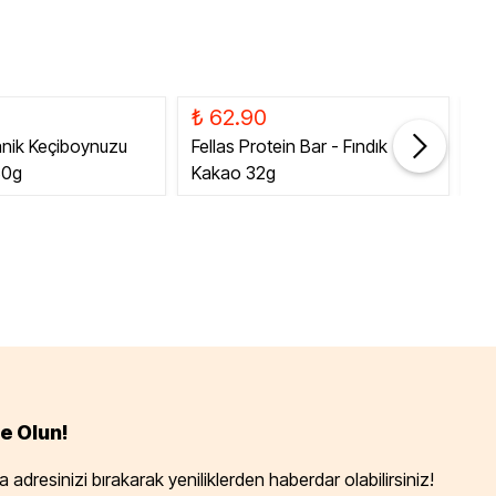
₺ 62.90
₺
anik Keçiboynuzu
Fellas Protein Bar - Fındık
Fe
80g
Kakao 32g
Ka
e Olun!
 adresinizi bırakarak yeniliklerden haberdar olabilirsiniz!