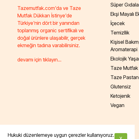
Süper Gıdala
Tazemutfak.com'da ve Taze
Ekşi Mayalı 
Mutfak Dükkan İstinye'de
Türkiye'nin dört bir yanından
İçecek
toplanmış organic sertifikalı ve
Temizllik
doğal ürünlere ulaşabilir, gerçek
Kişisel Bakım
ekmeğin tadına varabilirsiniz.
Aromaterapi
Ekolojik Yaş
devamı için tıklayın...
Taze Mutfak
Taze Pastan
Glutensiz
Ketojenik
Vegan
Tüm hakları saklıdır. Powered by Taze Mutfak
Hukuki düzenlemeye uygun çerezler kullanıyoruz.
X