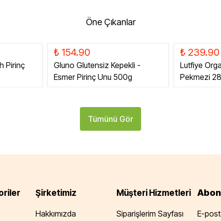
Öne Çıkanlar
₺ 154.90
₺ 239.90
h Pirinç
Gluno Glutensiz Kepekli -
Lutfiye Org
Esmer Pirinç Unu 500g
Pekmezi 2
Tümünü Gör
Abon
riler
Şirketimiz
Müşteri Hizmetleri
Hakkımızda
Siparişlerim Sayfası
E-posta