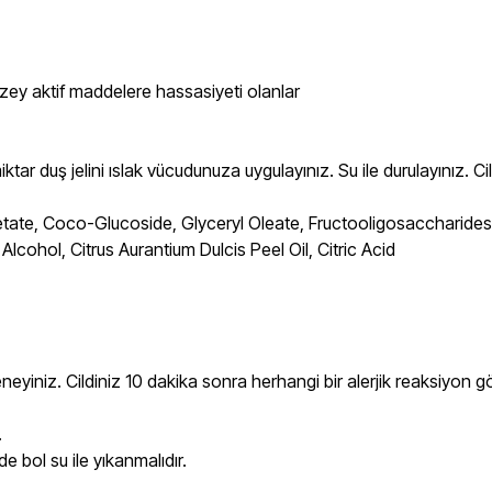
yüzey aktif maddelere hassasiyeti olanlar
r duş jelini ıslak vücudunuza uygulayınız. Su ile durulayınız. Cil
ate, Coco-Glucoside, Glyceryl Oleate, Fructooligosaccharides, 
cohol, Citrus Aurantium Dulcis Peel Oil, Citric Acid
eneyiniz. Cildiniz 10 dakika sonra herhangi bir alerjik reaksiyon 
.
e bol su ile yıkanmalıdır.