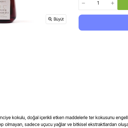
Sirke, Salça, Sos,
Bakliyat, Makarna, Çorba
Et Ürünleri
Büyüt
ciye kokulu, doğal içerikli etken maddelerle ter kokusunu enge
ebep olmayan, sadece uçucu yağlar ve bitkisel ekstraktlardan oluş