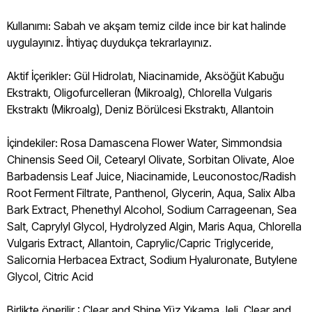
Kullanımı: Sabah ve akşam temiz cilde ince bir kat halinde
uygulayınız. İhtiyaç duydukça tekrarlayınız.
Aktif İçerikler: Gül Hidrolatı, Niacinamide, Aksöğüt Kabuğu
Ekstraktı, Oligofurcelleran (Mikroalg), Chlorella Vulgaris
Ekstraktı (Mikroalg), Deniz Börülcesi Ekstraktı, Allantoin
İçindekiler: Rosa Damascena Flower Water, Simmondsia
Chinensis Seed Oil, Cetearyl Olivate, Sorbitan Olivate, Aloe
Barbadensis Leaf Juice, Niacinamide, Leuconostoc/Radish
Root Ferment Filtrate, Panthenol, Glycerin, Aqua, Salix Alba
Bark Extract, Phenethyl Alcohol, Sodium Carrageenan, Sea
Salt, Caprylyl Glycol, Hydrolyzed Algin, Maris Aqua, Chlorella
Vulgaris Extract, Allantoin, Caprylic/Capric Triglyceride,
Salicornia Herbacea Extract, Sodium Hyaluronate, Butylene
Glycol, Citric Acid
Birlikte önerilir : Clear and Shine Yüz Yıkama Jeli, Clear and