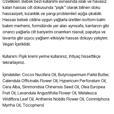
Özellikleri: Bebek bezi kullanımı esnasında ıslak ve havasız
kalan hassas cilt dokusunda "pişik" olarak bilinen doku
hassasiyeti, kızarıklık ve yangı problemleri açığa çıkabilir.
Hassas bebek cildine uygun yağlarla üretilen bottom balm
bakım merhemi, formülünde yer alan aynısafa, kantaron gibi
onarıcı yağlarla cilt bariyerini onarırken niaouli, papatya ve
lavanta gibi uçucu yağların etkisiyle hassas dokuyu yatıştırır.
Vegan İçeriklidir.
Kullanım: Pişik kremi yerine kullanınız, ihtiyaç hissettikçe
tekrarlayınız.
İçindekiler: Cocos Nucifera Oil, Butyrospermum Parkii Butter,
Calendula Officinalis Flower Oil, Hypericum Perforatum Oil,
Cera Alba, Simmondsia Chinensis Seed Oil, Olea Europea
Fruit Oil, Lavandula Angustifolia Flower Oil, Melaleuca
Viridiflora Leaf Oil, Anthemis Nobilis Flower Oil, Commiphora
Myrrha Oil, Tocopherol