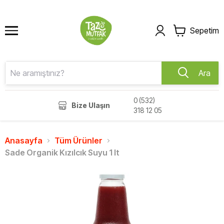
Sepetim
Ara
0 (532)
Bize Ulaşın
318 12 05
Anasayfa
Tüm Ürünler
Sade Organik Kızılcık Suyu 1 lt