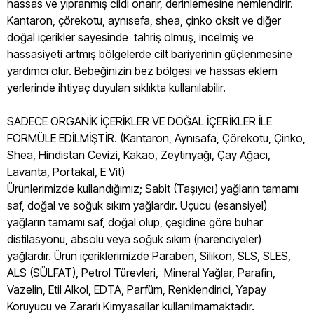
hassas ve yıpranmış cildi onarır, derinlemesine nemlendirir.
Kantaron, çörekotu, aynısefa, shea, çinko oksit ve diğer
doğal içerikler sayesinde tahriş olmuş, incelmiş ve
hassasiyeti artmış bölgelerde cilt bariyerinin güçlenmesine
yardımcı olur. Bebeğinizin bez bölgesi ve hassas eklem
yerlerinde ihtiyaç duyulan sıklıkta kullanılabilir.
SADECE ORGANİK İÇERİKLER VE DOĞAL İÇERİKLER İLE
FORMÜLE EDİLMİŞTİR. (Kantaron, Aynısafa, Çörekotu, Çinko,
Shea, Hindistan Cevizi, Kakao, Zeytinyağı, Çay Ağacı,
Lavanta, Portakal, E Vit)
Ürünlerimizde kullandığımız; Sabit (Taşıyıcı) yağların tamamı
saf, doğal ve soğuk sıkım yağlardır. Uçucu (esansiyel)
yağların tamamı saf, doğal olup, çeşidine göre buhar
distilasyonu, absolü veya soğuk sıkım (narenciyeler)
yağlardır. Ürün içeriklerimizde Paraben, Silikon, SLS, SLES,
ALS (SÜLFAT), Petrol Türevleri, Mineral Yağlar, Parafin,
Vazelin, Etil Alkol, EDTA, Parfüm, Renklendirici, Yapay
Koruyucu ve Zararlı Kimyasallar kullanılmamaktadır.