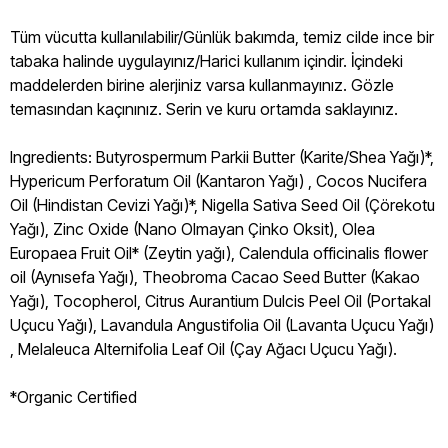
Tüm vücutta kullanılabilir/Günlük bakımda, temiz cilde ince bir
tabaka halinde uygulayınız/Harici kullanım içindir. İçindeki
maddelerden birine alerjiniz varsa kullanmayınız. Gözle
temasından kaçınınız. Serin ve kuru ortamda saklayınız.
Ingredients: Butyrospermum Parkii Butter (Karite/Shea Yağı)*,
Hypericum Perforatum Oil (Kantaron Yağı) , Cocos Nucifera
Oil (Hindistan Cevizi Yağı)*, Nigella Sativa Seed Oil (Çörekotu
Yağı), Zinc Oxide (Nano Olmayan Çinko Oksit), Olea
Europaea Fruit Oil* (Zeytin yağı), Calendula officinalis flower
oil (Aynısefa Yağı), Theobroma Cacao Seed Butter (Kakao
Yağı), Tocopherol, Citrus Aurantium Dulcis Peel Oil (Portakal
Uçucu Yağı), Lavandula Angustifolia Oil (Lavanta Uçucu Yağı)
, Melaleuca Alternifolia Leaf Oil (Çay Ağacı Uçucu Yağı).
*Organic Certified