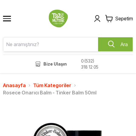
Sepetim
Ara
0 (532)
Bize Ulaşın
318 12 05
Anasayfa
Tüm Kategoriler
Rosece Onarıcı Balm - Tinker Balm 50ml