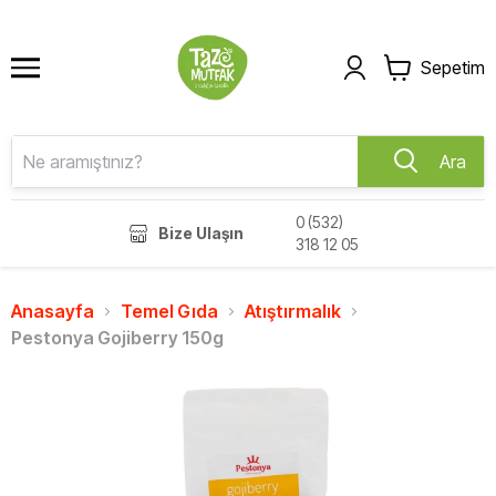
Sepetim
Ara
0 (532)
Bize Ulaşın
318 12 05
Anasayfa
Temel Gıda
Atıştırmalık
Pestonya Gojiberry 150g