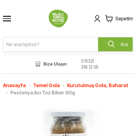
Sepetim
Ara
0 (532)
Bize Ulaşın
318 12 05
Anasayfa
Temel Gıda
Kurutulmuş Gıda, Baharat
Pestonya Acı Toz Biber 60g