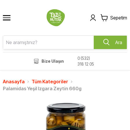
Sepetim
Ara
0 (532)
Bize Ulaşın
318 12 05
Anasayfa
Tüm Kategoriler
Palamidas Yeşil Izgara Zeytin 660g