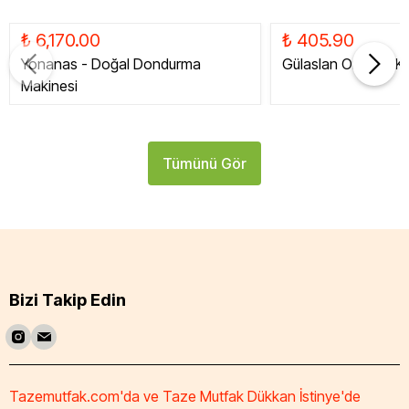
₺ 6,170.00
₺ 405.90
Yonanas - Doğal Dondurma
Gülaslan Organik Ku
Makinesi
Tümünü Gör
Bizi Takip Edin
Tazemutfak.com'da ve Taze Mutfak Dükkan İstinye'de