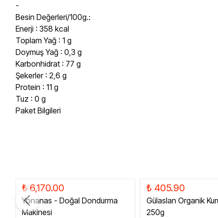
-
Besin Değerleri/100g.:
Enerji : 358 kcal
Toplam Yağ : 1 g
Doymuş Yağ : 0,3 g
Karbonhidrat : 77 g
Şekerler : 2,6 g
Protein : 11 g
Tuz : 0 g
Paket Bilgileri
₺ 6,170.00
₺ 405.90
Yonanas - Doğal Dondurma
Gülaslan Organik Kur
Makinesi
250g