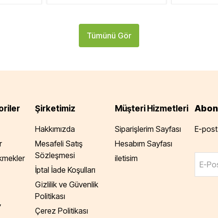
Tümünü Gör
Abon
riler
Şirketimiz
Müşteri Hizmetleri
Hakkımızda
Siparişlerim Sayfası
E-posta
r
Mesafeli Satış
Hesabım Sayfası
Sözleşmesi
Ekmekler
iletisim
E-Pos
İptal İade Koşulları
Gizlilik ve Güvenlik
Politikası
,
Çerez Politikası