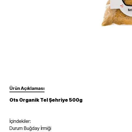
Takviye Gıdalar
Un, Toz, Karışımlar
Fırçalar Ve Diğer
Yüz
Gözler
Süt Ürünleri
Sebze, Meyve
Dudaklar
Tırnak Bakımı - Ojeler
Yedek Ürünler
Erkek Bakım
Ürün Açıklaması
Ots Organik Tel Şehriye 500g
İçindekiler:
Durum Buğday İrmiği