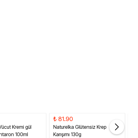
₺ 81.90
₺ 
 Vücut Kremi gül
Naturelka Glütensiz Krep
Gl
antaron 100ml
Karışımı 130g
50