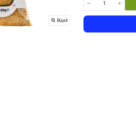
Sirke, Salça, Sos,
Bakliyat, Makarna, Çorba
Et Ürünleri
Büyüt