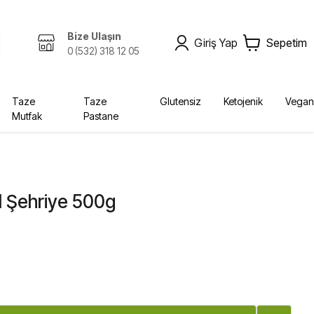
Bize Ulaşın
Giriş Yap
Sepetim
0 (532) 318 12 05
Taze
Taze
Glutensiz
Ketojenik
Vegan
Mutfak
Pastane
Zeytinyağı, Yağlar
Kombucha
Sabunlar
Bebek, Çocuk
Ekolojik
Kurutulmuş Gıda, Baharat
Fermente İçecekler
Diğer Ürünler
Yağlar
Krem
Bebek Bezleri
l Şehriye 500g
Diğer
Şampuan
Deterjan
Vücut Bakım
Sabun