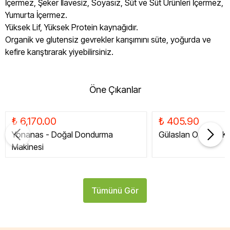
İçermez, Şeker İlavesiz, Soyasız, Süt ve Süt Ürünleri İçermez,
Yumurta İçermez.
Yüksek Lif, Yüksek Protein kaynağıdır.
Organik ve glutensiz gevrekler karışımını süte, yoğurda ve
kefire karıştırarak yiyebilirsiniz.
Öne Çıkanlar
₺ 6,170.00
₺ 405.90
Yonanas - Doğal Dondurma
Gülaslan Organik Ku
Makinesi
Tümünü Gör