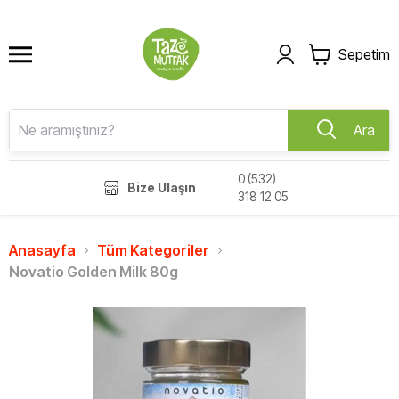
Sepetim
Ara
0 (532)
Bize Ulaşın
318 12 05
Anasayfa
Tüm Kategoriler
Novatio Golden Milk 80g