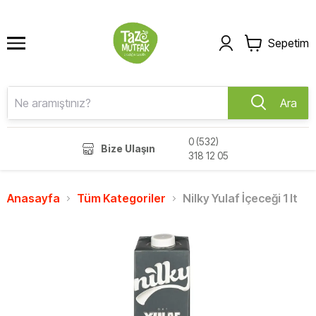
Sepetim
Ara
0 (532)
Bize Ulaşın
318 12 05
Anasayfa
Tüm Kategoriler
Nilky Yulaf İçeceği 1 lt