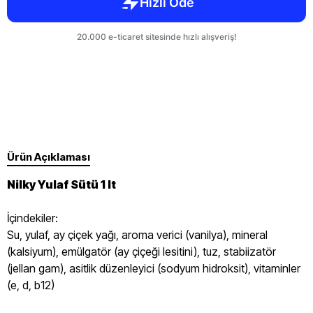
Ürün Açıklaması
Nilky Yulaf Sütü 1 lt
İçindekiler:
Su, yulaf, ay çiçek yağı, aroma verici (vanilya), mineral
(kalsiyum), emülgatör (ay çiçeği lesitini), tuz, stabiizatör
(jellan gam), asitlik düzenleyici (sodyum hidroksit), vitaminler
(e, d, b12)