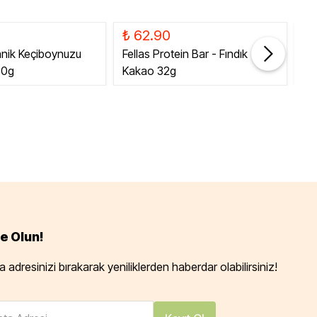
₺ 62.90
₺
anik Keçiboynuzu
Fellas Protein Bar - Fındık
Fe
80g
Kakao 32g
Ka
e Olun!
 adresinizi bırakarak yeniliklerden haberdar olabilirsiniz!