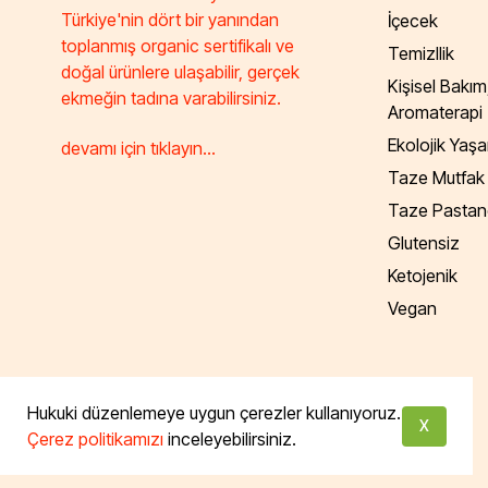
Türkiye'nin dört bir yanından
İçecek
toplanmış organic sertifikalı ve
Temizllik
doğal ürünlere ulaşabilir, gerçek
Kişisel Bakım
ekmeğin tadına varabilirsiniz.
Aromaterapi
Ekolojik Yaş
devamı için tıklayın...
Taze Mutfak
Taze Pastan
Glutensiz
Ketojenik
Vegan
Tüm hakları saklıdır. Powered by Taze Mutfak
Hukuki düzenlemeye uygun çerezler kullanıyoruz.
X
Çerez politikamızı
inceleyebilirsiniz.