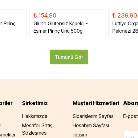
₺ 154.90
₺ 239.90
h Pirinç
Gluno Glutensiz Kepekli -
Lutfiye Org
Esmer Pirinç Unu 500g
Pekmezi 2
Tümünü Gör
Abon
riler
Şirketimiz
Müşteri Hizmetleri
Hakkımızda
Siparişlerim Sayfası
E-posta
r
Mesafeli Satış
Hesabım Sayfası
Sözleşmesi
Ekmekler
iletisim