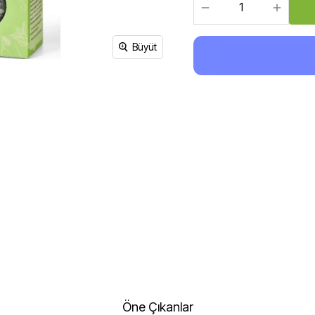
Sirke, Salça, Sos,
Bakliyat, Makarna, Çorba
Et Ürünleri
Büyüt
Öne Çıkanlar