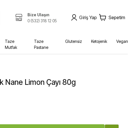
Bize Ulaşın
Giriş Yap
Sepetim
0 (532) 318 12 05
Taze
Taze
Glutensiz
Ketojenik
Vegan
Mutfak
Pastane
Zeytinyağı, Yağlar
Kombucha
Sabunlar
Bebek, Çocuk
Ekolojik
Kurutulmuş Gıda, Baharat
Fermente İçecekler
Diğer Ürünler
Yağlar
Krem
Bebek Bezleri
k Nane Limon Çayı 80g
Diğer
Şampuan
0
Deterjan
Vücut Bakım
Sabun