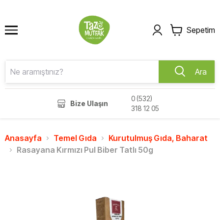
Sepetim
Ara
0 (532)
Bize Ulaşın
318 12 05
Anasayfa
Temel Gıda
Kurutulmuş Gıda, Baharat
Rasayana Kırmızı Pul Biber Tatlı 50g