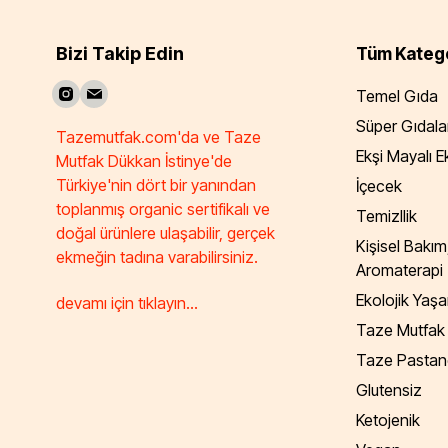
Bizi Takip Edin
Tüm Katego
Temel Gıda
Süper Gıdala
Tazemutfak.com'da ve Taze
Ekşi Mayalı 
Mutfak Dükkan İstinye'de
Türkiye'nin dört bir yanından
İçecek
toplanmış organic sertifikalı ve
Temizllik
doğal ürünlere ulaşabilir, gerçek
Kişisel Bakım
ekmeğin tadına varabilirsiniz.
Aromaterapi
Ekolojik Yaş
devamı için tıklayın...
Taze Mutfak
Taze Pastan
Glutensiz
Ketojenik