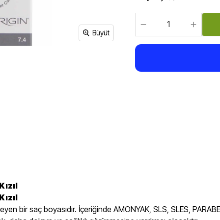
Sirke, Salça, Sos,
Bakliyat, Makarna, Çorba
Et Ürünleri
Büyüt
Kızıl
Kızıl
içermeyen bir saç boyasıdır. İçeriğinde AMONYAK, SLS, SLES, PAR