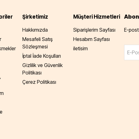
Abon
riler
Şirketimiz
Müşteri Hizmetleri
Hakkımızda
Siparişlerim Sayfası
E-posta
r
Mesafeli Satış
Hesabım Sayfası
Sözleşmesi
Ekmekler
iletisim
E-Pos
İptal İade Koşulları
Gizlilik ve Güvenlik
Politikası
,
Çerez Politikası
am
e