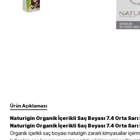
Takviye Gıdalar
Un, Toz, Karışımlar
Fırçalar Ve Diğer
Yüz
Gözler
Süt Ürünleri
Sebze, Meyve
Dudaklar
Tırnak Bakımı - Ojeler
Yedek Ürünler
Erkek Bakım
Ürün Açıklaması
Naturigin Organik İçerikli Saç Boyası 7.4 Orta Sarı 
Naturigin Organik İçerikli Saç Boyası 7.4 Orta Sarı 
Organik içerikli saç boyası naturigin zararlı kimyasallar 