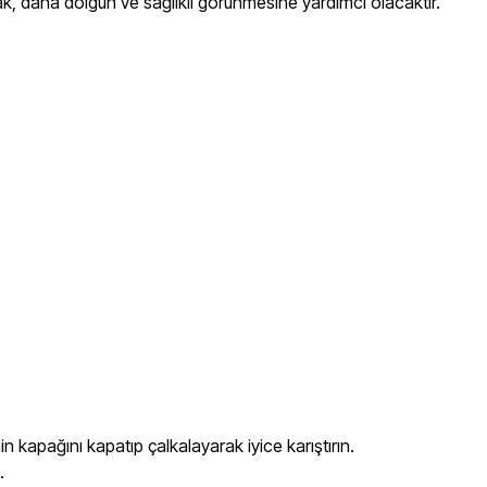
ak, daha dolgun ve sağlıklı görünmesine yardımcı olacaktır.
n kapağını kapatıp çalkalayarak iyice karıştırın.
.