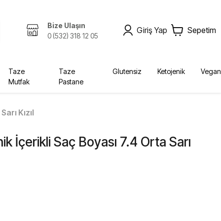
Bize Ulaşın
Giriş Yap
Sepetim
0 (532) 318 12 05
Taze
Taze
Glutensiz
Ketojenik
Vegan
Mutfak
Pastane
Zeytinyağı, Yağlar
Kombucha
Sabunlar
Bebek, Çocuk
Ekolojik
Kurutulmuş Gıda, Baharat
Fermente İçecekler
Diğer Ürünler
Yağlar
Sarı Kızıl
Krem
Bebek Bezleri
ik İçerikli Saç Boyası 7.4 Orta Sarı
Diğer
Şampuan
Deterjan
Vücut Bakım
Sabun