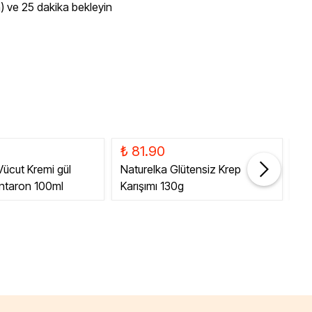
n) ve 25 dakika bekleyin
₺ 81.90
₺ 
 Vücut Kremi gül
Naturelka Glütensiz Krep
Gl
antaron 100ml
Karışımı 130g
50