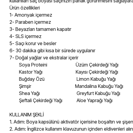
kullanılan saç boyası saçınızın parlak görünmesini sağlayar
Ürün özellikleri
1- Amonyak içermez
2- Paraben içermez
3- Beyazları tamamen kapatır
4- SLS içermez
5- Saçı korur ve besler
6- 30 dakika gibi kısa bir sürede uygulanır
7- Doğal yağlar ve ekstralar içerir
Soya Proteini Üzüm Çekirdeği Yağı
Kastor Yağı Kayısı Çekirdeği Yağı
Buğday Özü Limon Kabuğu Yağı
Şimşir Mandalina Kabuğu Yağı
Shea Yağı Greyfurt Kabuğu Yağı
Şeftali Çekirdeği Yağı Aloe Yaprağı Yağı
KULLANIM ŞEKLİ
1. Adım: Boya kapsülünü aktivatör içerisine boşaltın ve şişeni
2. Adım: İngilizce kullanım klavuzunun içinden eldivenleri alın