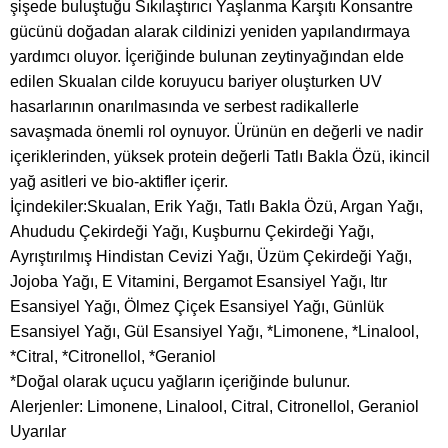
şişede buluştuğu Sıkılaştırıcı Yaşlanma Karşıtı Konsantre
gücünü doğadan alarak cildinizi yeniden yapılandırmaya
yardımcı oluyor. İçeriğinde bulunan zeytinyağından elde
edilen Skualan cilde koruyucu bariyer oluşturken UV
hasarlarının onarılmasında ve serbest radikallerle
savaşmada önemli rol oynuyor. Ürünün en değerli ve nadir
içeriklerinden, yüksek protein değerli Tatlı Bakla Özü, ikincil
yağ asitleri ve bio-aktifler içerir.
İçindekiler:Skualan, Erik Yağı, Tatlı Bakla Özü, Argan Yağı,
Ahududu Çekirdeği Yağı, Kuşburnu Çekirdeği Yağı,
Ayrıştırılmış Hindistan Cevizi Yağı, Üzüm Çekirdeği Yağı,
Jojoba Yağı, E Vitamini, Bergamot Esansiyel Yağı, Itır
Esansiyel Yağı, Ölmez Çiçek Esansiyel Yağı, Günlük
Esansiyel Yağı, Gül Esansiyel Yağı, *Limonene, *Linalool,
*Citral, *Citronellol, *Geraniol
*Doğal olarak uçucu yağların içeriğinde bulunur.
Alerjenler: Limonene, Linalool, Citral, Citronellol, Geraniol
Uyarılar