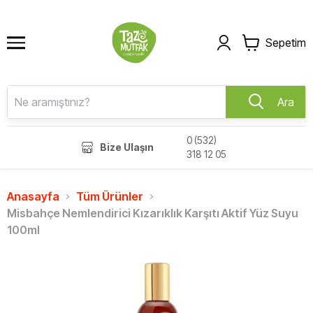
Sepetim
Ara
0 (532)
Bize Ulaşın
318 12 05
Anasayfa
Tüm Ürünler
Misbahçe Nemlendirici Kızarıklık Karşıtı Aktif Yüz Suyu
100ml