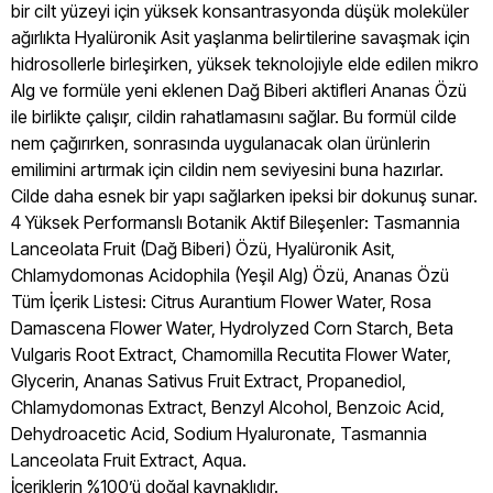
bir cilt yüzeyi için yüksek konsantrasyonda düşük moleküler
ağırlıkta Hyalüronik Asit yaşlanma belirtilerine savaşmak için
hidrosollerle birleşirken, yüksek teknolojiyle elde edilen mikro
Alg ve formüle yeni eklenen Dağ Biberi aktifleri Ananas Özü
ile birlikte çalışır, cildin rahatlamasını sağlar. Bu formül cilde
nem çağırırken, sonrasında uygulanacak olan ürünlerin
emilimini artırmak için cildin nem seviyesini buna hazırlar.
Cilde daha esnek bir yapı sağlarken ipeksi bir dokunuş sunar.
4 Yüksek Performanslı Botanik Aktif Bileşenler: Tasmannia
Lanceolata Fruit (Dağ Biberi) Özü, Hyalüronik Asit,
Chlamydomonas Acidophila (Yeşil Alg) Özü, Ananas Özü
Tüm İçerik Listesi: Citrus Aurantium Flower Water, Rosa
Damascena Flower Water, Hydrolyzed Corn Starch, Beta
Vulgaris Root Extract, Chamomilla Recutita Flower Water,
Glycerin, Ananas Sativus Fruit Extract, Propanediol,
Chlamydomonas Extract, Benzyl Alcohol, Benzoic Acid,
Dehydroacetic Acid, Sodium Hyaluronate, Tasmannia
Lanceolata Fruit Extract, Aqua.
İçeriklerin %100’ü doğal kaynaklıdır.