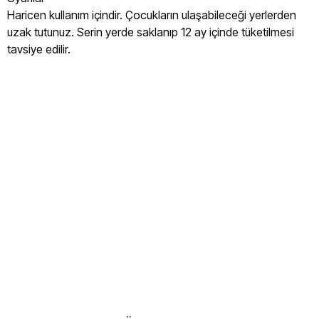
Haricen kullanım içindir. Çocukların ulaşabileceği yerlerden
uzak tutunuz. Serin yerde saklanıp 12 ay içinde tüketilmesi
tavsiye edilir.
Misbahçe Ahududu Çekirdeği Yağı 30ml
Misbahçe Ahududu Çekirdeği Yağı 30ml Nedir
Misbahçe Ahududu Çekirdeği Yağı 30ml Nasıl Üretilir
Misbahçe Ahududu Çekirdeği Yağı 30ml Nasıl Kullanılır
Misbahçe Ahududu Çekirdeği Yağı 30ml Kimler Kullanabilir
Misbahçe Ahududu Çekirdeği Yağı 30ml ile Neler Yapılabilir
Misbahçe Ahududu Çekirdeği Yağı 30ml Nasıl Saklanmalıdır
Misbahçe Ahududu Çekirdeği Yağı 30ml Nereden Alınır
Misbahçe Ahududu Çekirdeği Yağı 30ml Faydaları nelerdir
Misbahçe Ahududu Çekirdeği Yağı 30ml Satın al
Misbahçe Ahududu Çekirdeği Yağı 30ml nerede satılıyor