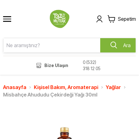
Sepetim
Ara
0 (532)
Bize Ulaşın
318 12 05
Anasayfa
Kişisel Bakım, Aromaterapi
Yağlar
Misbahçe Ahududu Çekirdeği Yağı 30ml