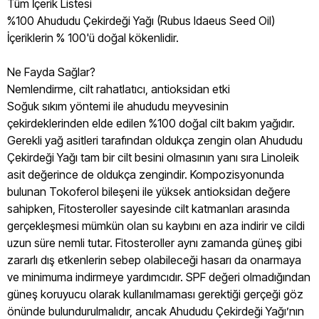
Tüm İçerik Listesi
%100 Ahududu Çekirdeği Yağı (Rubus Idaeus Seed Oil)
İçeriklerin % 100'ü doğal kökenlidir.
Ne Fayda Sağlar?
Nemlendirme, cilt rahatlatıcı, antioksidan etki
Soğuk sıkım yöntemi ile ahududu meyvesinin
çekirdeklerinden elde edilen %100 doğal cilt bakım yağıdır.
Gerekli yağ asitleri tarafından oldukça zengin olan Ahududu
Çekirdeği Yağı tam bir cilt besini olmasının yanı sıra Linoleik
asit değerince de oldukça zengindir. Kompozisyonunda
bulunan Tokoferol bileşeni ile yüksek antioksidan değere
sahipken, Fitosteroller sayesinde cilt katmanları arasında
gerçekleşmesi mümkün olan su kaybını en aza indirir ve cildi
uzun süre nemli tutar. Fitosteroller aynı zamanda güneş gibi
zararlı dış etkenlerin sebep olabileceği hasarı da onarmaya
ve minimuma indirmeye yardımcıdır. SPF değeri olmadığından
güneş koruyucu olarak kullanılmaması gerektiği gerçeği göz
önünde bulundurulmalıdır, ancak Ahududu Çekirdeği Yağı’nın