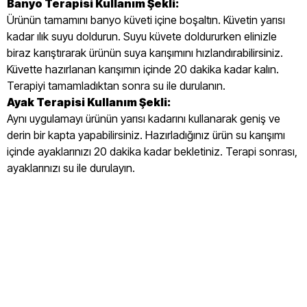
Banyo Terapisi Kullanım Şekli:
Ürünün tamamını banyo küveti içine boşaltın. Küvetin yarısı
kadar ılık suyu doldurun. Suyu küvete doldururken elinizle
biraz karıştırarak ürünün suya karışımını hızlandırabilirsiniz.
Küvette hazırlanan karışımın içinde 20 dakika kadar kalın.
Terapiyi tamamladıktan sonra su ile durulanın.
Ayak Terapisi Kullanım Şekli:
Aynı uygulamayı ürünün yarısı kadarını kullanarak geniş ve
derin bir kapta yapabilirsiniz. Hazırladığınız ürün su karışımı
içinde ayaklarınızı 20 dakika kadar bekletiniz. Terapi sonrası,
ayaklarınızı su ile durulayın.
Medikil Peloid Ayak ve Banyo Terapisi 1000ml
Medikil Peloid Ayak ve Banyo Terapisi 1000ml Nedir
Medikil Peloid Ayak ve Banyo Terapisi 1000ml Nasıl Üretilir
Medikil Peloid Ayak ve Banyo Terapisi 1000ml Nasıl Kullanılır
Medikil Peloid Ayak ve Banyo Terapisi 1000ml Kimler Kullanabilir
Medikil Peloid Ayak ve Banyo Terapisi 1000ml ile Neler Yapılabilir
Medikil Peloid Ayak ve Banyo Terapisi 1000ml Nasıl Saklanmalıdır