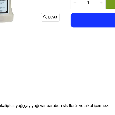
Sirke, Salça, Sos,
Bakliyat, Makarna, Çorba
Et Ürünleri
Büyüt
okaliptüs yağı,çay yağı var paraben sls florür ve alkol içermez.