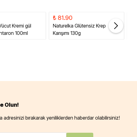
₺ 81.90
₺ 
 Vücut Kremi gül
Naturelka Glütensiz Krep
Gl
antaron 100ml
Karışımı 130g
50
e Olun!
 adresinizi bırakarak yeniliklerden haberdar olabilirsiniz!