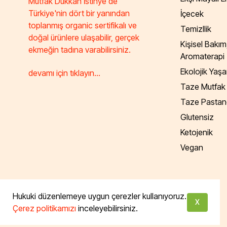
Mutfak Dükkan İstinye'de
Türkiye'nin dört bir yanından
İçecek
toplanmış organic sertifikalı ve
Temizllik
doğal ürünlere ulaşabilir, gerçek
Kişisel Bakım
ekmeğin tadına varabilirsiniz.
Aromaterapi
Ekolojik Yaş
devamı için tıklayın...
Taze Mutfak
Taze Pastan
Glutensiz
Ketojenik
Vegan
Tüm hakları saklıdır. Powered by Taze Mutfak
Hukuki düzenlemeye uygun çerezler kullanıyoruz.
X
Çerez politikamızı
inceleyebilirsiniz.