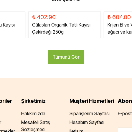
₺ 402.90
₺ 604.00
u Kayısı
Gülaslan Organik Tatlı Kayısı
Krijen El ve
Çekirdeği 250g
ağacı ve k
Tümünü Gör
Abon
riler
Şirketimiz
Müşteri Hizmetleri
Hakkımızda
Siparişlerim Sayfası
E-posta
r
Mesafeli Satış
Hesabım Sayfası
Sözleşmesi
Ekmekler
iletisim