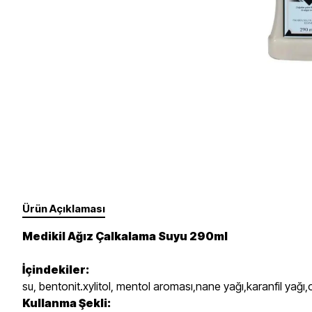
Takviye Gıdalar
Un, Toz, Karışımlar
Fırçalar Ve Diğer
Yüz
Gözler
Süt Ürünleri
Sebze, Meyve
Dudaklar
Tırnak Bakımı - Ojeler
Yedek Ürünler
Erkek Bakım
Ürün Açıklaması
Medikil Ağız Çalkalama Suyu 290ml
İçindekiler:
su, bentonit.xylitol, mentol aroması,nane yağı,karanfil yağı,
Kullanma Şekli: