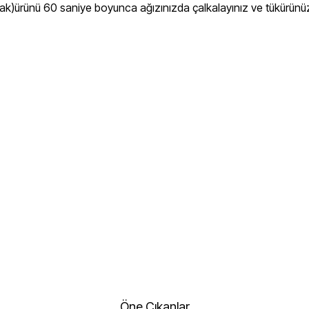
kapak)ürünü 60 saniye boyunca ağızınızda çalkalayınız ve tükür
Öne Çıkanlar