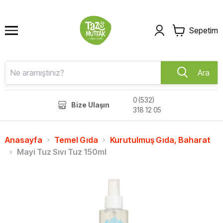
Sepetim
Ara
0 (532)
Bize Ulaşın
318 12 05
Anasayfa
Temel Gıda
Kurutulmuş Gıda, Baharat
Mayi Tuz Sıvı Tuz 150ml