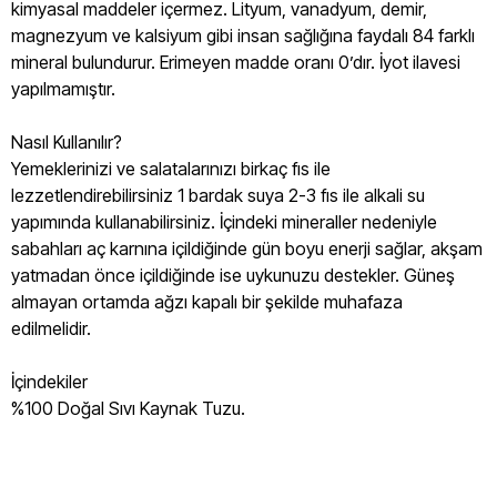
kimyasal maddeler içermez. Lityum, vanadyum, demir,
magnezyum ve kalsiyum gibi insan sağlığına faydalı 84 farklı
mineral bulundurur. Erimeyen madde oranı 0’dır. İyot ilavesi
yapılmamıştır.
Nasıl Kullanılır?
Yemeklerinizi ve salatalarınızı birkaç fıs ile
lezzetlendirebilirsiniz 1 bardak suya 2-3 fıs ile alkali su
yapımında kullanabilirsiniz. İçindeki mineraller nedeniyle
sabahları aç karnına içildiğinde gün boyu enerji sağlar, akşam
yatmadan önce içildiğinde ise uykunuzu destekler. Güneş
almayan ortamda ağzı kapalı bir şekilde muhafaza
edilmelidir.
İçindekiler
%100 Doğal Sıvı Kaynak Tuzu.
Mayi Tuz Sıvı Tuz 150ml
Mayi Tuz Sıvı Tuz 150ml Nedir