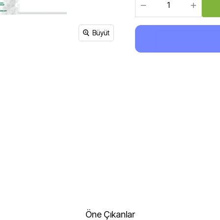
Sirke, Salça, Sos,
Bakliyat, Makarna, Çorba
Et Ürünleri
Büyüt
Öne Çıkanlar