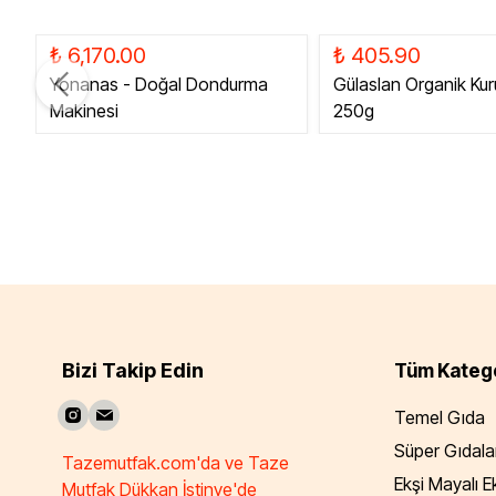
₺ 6,170.00
₺ 405.90
Yonanas - Doğal Dondurma
Gülaslan Organik Kur
Makinesi
250g
Bizi Takip Edin
Tüm Katego
Temel Gıda
Süper Gıdala
Tazemutfak.com'da ve Taze
Ekşi Mayalı 
Mutfak Dükkan İstinye'de