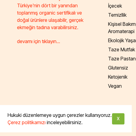
Türkiye'nin dört bir yanından
İçecek
toplanmış organic sertifikalı ve
Temizllik
doğal ürünlere ulaşabilir, gerçek
Kişisel Bakım
ekmeğin tadına varabilirsiniz.
Aromaterapi
Ekolojik Yaş
devamı için tıklayın...
Taze Mutfak
Taze Pastan
Glutensiz
Ketojenik
Vegan
Tüm hakları saklıdır. Powered by Taze Mutfak
Hukuki düzenlemeye uygun çerezler kullanıyoruz.
X
Çerez politikamızı
inceleyebilirsiniz.