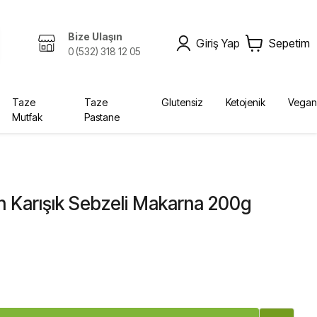
Bize Ulaşın
Giriş Yap
Sepetim
0 (532) 318 12 05
Taze
Taze
Glutensiz
Ketojenik
Vegan
Mutfak
Pastane
Zeytinyağı, Yağlar
Kombucha
Sabunlar
Bebek, Çocuk
Ekolojik
Kurutulmuş Gıda, Baharat
Fermente İçecekler
Diğer Ürünler
Yağlar
Krem
Bebek Bezleri
 Karışık Sebzeli Makarna 200g
Diğer
Şampuan
Deterjan
Vücut Bakım
Sabun