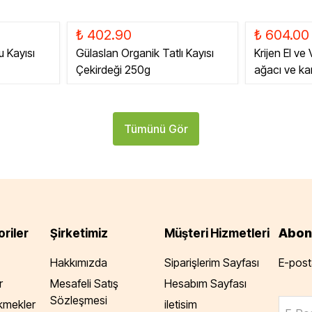
₺ 402.90
₺ 604.00
u Kayısı
Gülaslan Organik Tatlı Kayısı
Krijen El ve
Çekirdeği 250g
ağacı ve k
Tümünü Gör
Abon
riler
Şirketimiz
Müşteri Hizmetleri
Hakkımızda
Siparişlerim Sayfası
E-posta
r
Mesafeli Satış
Hesabım Sayfası
Sözleşmesi
Ekmekler
iletisim