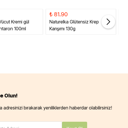
₺ 81.90
₺ 
 Vücut Kremi gül
Naturelka Glütensiz Krep
Gl
antaron 100ml
Karışımı 130g
50
e Olun!
 adresinizi bırakarak yeniliklerden haberdar olabilirsiniz!