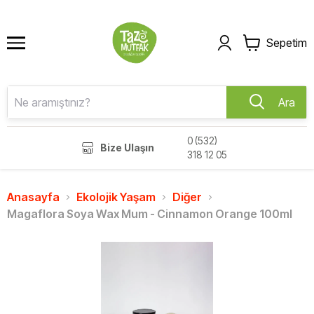
Sepetim
Ara
0 (532)
Bize Ulaşın
318 12 05
Anasayfa
Ekolojik Yaşam
Diğer
Magaflora Soya Wax Mum - Cinnamon Orange 100ml