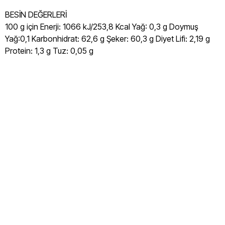
BESİN DEĞERLERİ
100 g için Enerji: 1066 kJ/253,8 Kcal Yağ: 0,3 g Doymuş
Yağ:0,1 Karbonhidrat: 62,6 g Şeker: 60,3 g Diyet Lifi: 2,19 g
Protein: 1,3 g Tuz: 0,05 g
Lutfiye Organik Vişne Reçeli 280g
Lutfiye Organik Vişne Reçeli 280g Nedir
Lutfiye Organik Vişne Reçeli 280g Nasıl Üretilir
Lutfiye Organik Vişne Reçeli 280g Nasıl Kullanılır
Lutfiye Organik Vişne Reçeli 280g Kimler Kullanabilir
Lutfiye Organik Vişne Reçeli 280g ile Neler Yapılabilir
Lutfiye Organik Vişne Reçeli 280g Nasıl Saklanmalıdır
Lutfiye Organik Vişne Reçeli 280g Nereden Alınır
Lutfiye Organik Vişne Reçeli 280g Faydaları nelerdir