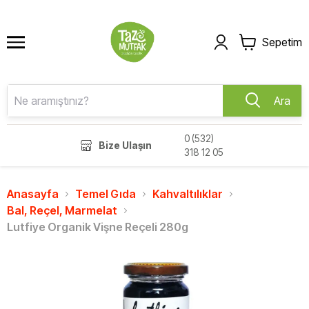
Sepetim
Ara
0 (532)
Bize Ulaşın
318 12 05
Anasayfa
Temel Gıda
Kahvaltılıklar
Bal, Reçel, Marmelat
Lutfiye Organik Vişne Reçeli 280g