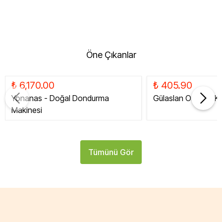
Lutfiye Organik Vişne Reçeli 280g Satın al
Lutfiye Organik Vişne Reçeli 280g nerede satılıyor
Öne Çıkanlar
₺ 6,170.00
₺ 405.90
Yonanas - Doğal Dondurma
Gülaslan Organik Ku
Makinesi
Tümünü Gör