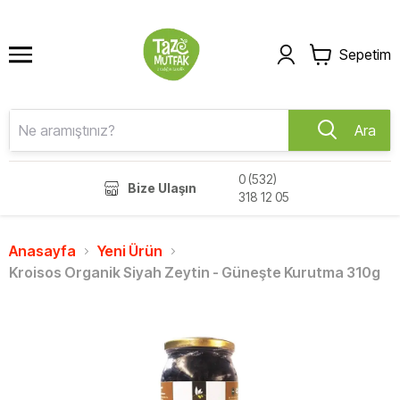
Sepetim
Ara
0 (532)
Bize Ulaşın
318 12 05
Anasayfa
Yeni Ürün
Kroisos Organik Siyah Zeytin - Güneşte Kurutma 310g