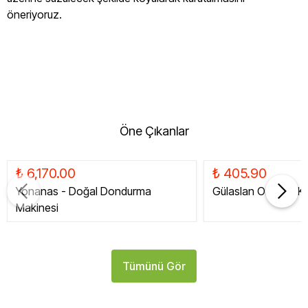
öneriyoruz.
Öne Çıkanlar
₺ 6,170.00
₺ 405.90
Yonanas - Doğal Dondurma
Gülaslan Organik Ku
Makinesi
Tümünü Gör