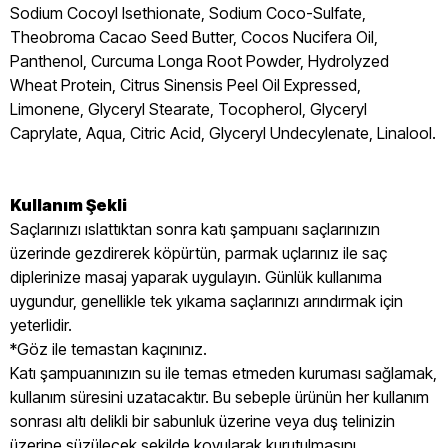
Sodium Cocoyl Isethionate, Sodium Coco-Sulfate,
Theobroma Cacao Seed Butter, Cocos Nucifera Oil,
Panthenol, Curcuma Longa Root Powder, Hydrolyzed
Wheat Protein, Citrus Sinensis Peel Oil Expressed,
Limonene, Glyceryl Stearate, Tocopherol, Glyceryl
Caprylate, Aqua, Citric Acid, Glyceryl Undecylenate, Linalool.
Kullanım Şekli
Saçlarınızı ıslattıktan sonra katı şampuanı saçlarınızın
üzerinde gezdirerek köpürtün, parmak uçlarınız ile saç
diplerinize masaj yaparak uygulayın. Günlük kullanıma
uygundur, genellikle tek yıkama saçlarınızı arındırmak için
yeterlidir.
*Göz ile temastan kaçınınız.
Katı şampuanınızın su ile temas etmeden kuruması sağlamak,
kullanım süresini uzatacaktır. Bu sebeple ürünün her kullanım
sonrası altı delikli bir sabunluk üzerine veya duş telinizin
üzerine süzülecek şekilde koyularak kurutulmasını