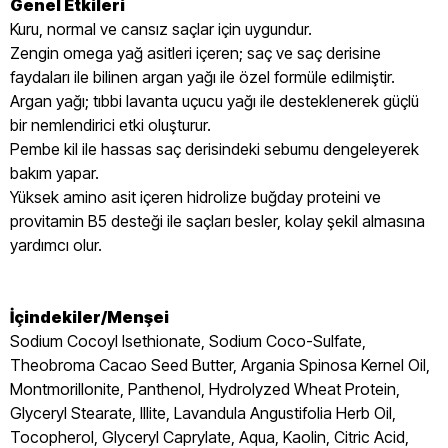
Genel Etkileri
Kuru, normal ve cansız saçlar için uygundur.
Zengin omega yağ asitleri içeren; saç ve saç derisine
faydaları ile bilinen argan yağı ile özel formüle edilmiştir.
Argan yağı; tıbbi lavanta uçucu yağı ile desteklenerek güçlü
bir nemlendirici etki oluşturur.
Pembe kil ile hassas saç derisindeki sebumu dengeleyerek
bakım yapar.
Yüksek amino asit içeren hidrolize buğday proteini ve
provitamin B5 desteği ile saçları besler, kolay şekil almasına
yardımcı olur.
İçindekiler/Menşei
Sodium Cocoyl Isethionate, Sodium Coco-Sulfate,
Theobroma Cacao Seed Butter, Argania Spinosa Kernel Oil,
Montmorillonite, Panthenol, Hydrolyzed Wheat Protein,
Glyceryl Stearate, Illite, Lavandula Angustifolia Herb Oil,
Tocopherol, Glyceryl Caprylate, Aqua, Kaolin, Citric Acid,