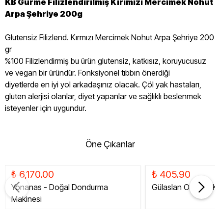
KB Gurme Filizlendirilmiş Kırımızı Mercimek Nohut
Arpa Şehriye 200g
Glutensiz Filizlend. Kırmızı Mercimek Nohut Arpa Şehriye 200
gr
%100 Filizlendirmiş bu ürün glutensiz, katkısız, koruyucusuz
ve vegan bir üründür. Fonksiyonel tıbbın önerdiği
diyetlerde en iyi yol arkadaşınız olacak. Çöl yak hastaları,
gluten alerjisi olanlar, diyet yapanlar ve sağlıklı beslenmek
isteyenler için uygundur.
Öne Çıkanlar
₺ 6,170.00
₺ 405.90
Yonanas - Doğal Dondurma
Gülaslan Organik Ku
Makinesi