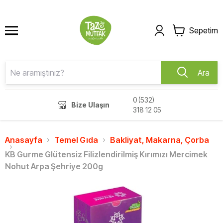
Sepetim
Ara
0 (532)
Bize Ulaşın
318 12 05
Anasayfa
Temel Gıda
Bakliyat, Makarna, Çorba
KB Gurme Glütensiz Filizlendirilmiş Kırımızı Mercimek
Nohut Arpa Şehriye 200g