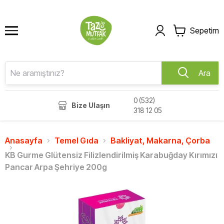
Sepetim
Ara
0 (532)
Bize Ulaşın
318 12 05
Anasayfa
Temel Gıda
Bakliyat, Makarna, Çorba
KB Gurme Glütensiz Filizlendirilmiş Karabuğday Kırımızı
Pancar Arpa Şehriye 200g