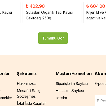
₺ 402.90
₺ 604.00
u Kayısı
Gülaslan Organik Tatlı Kayısı
Krijen El ve
Çekirdeği 250g
ağacı ve k
Tümünü Gör
Abon
riler
Şirketimiz
Müşteri Hizmetleri
Hakkımızda
Siparişlerim Sayfası
E-posta
r
Mesafeli Satış
Hesabım Sayfası
Sözleşmesi
Ekmekler
iletisim
E-Pos
İptal İade Koşulları