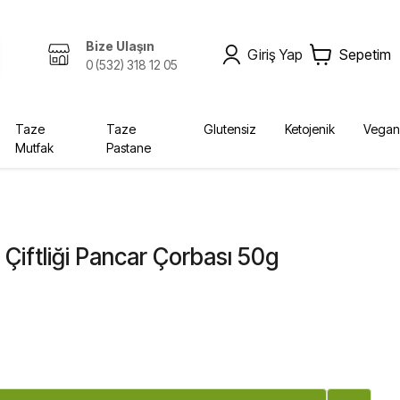
Bize Ulaşın
Giriş Yap
Sepetim
0 (532) 318 12 05
Taze
Taze
Glutensiz
Ketojenik
Vegan
Mutfak
Pastane
Zeytinyağı, Yağlar
Kombucha
Sabunlar
Bebek, Çocuk
Ekolojik
Kurutulmuş Gıda, Baharat
Fermente İçecekler
Diğer Ürünler
Yağlar
Krem
Bebek Bezleri
 Çiftliği Pancar Çorbası 50g
Diğer
Şampuan
Deterjan
Vücut Bakım
Sabun