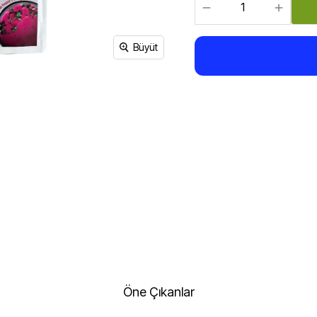
Sirke, Salça, Sos,
Bakliyat, Makarna, Çorba
Et Ürünleri
Büyüt
Öne Çıkanlar