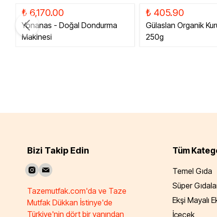
₺ 6,170.00
₺ 405.90
Yonanas - Doğal Dondurma
Gülaslan Organik Kur
Makinesi
250g
Bizi Takip Edin
Tüm Katego
Temel Gıda
Süper Gıdala
Tazemutfak.com'da ve Taze
Ekşi Mayalı 
Mutfak Dükkan İstinye'de
Türkiye'nin dört bir yanından
İçecek