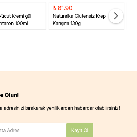
₺ 81.90
₺ 
 Vücut Kremi gül
Naturelka Glütensiz Krep
Gl
antaron 100ml
Karışımı 130g
50
e Olun!
 adresinizi bırakarak yeniliklerden haberdar olabilirsiniz!
ta Adresi
Kayıt Ol