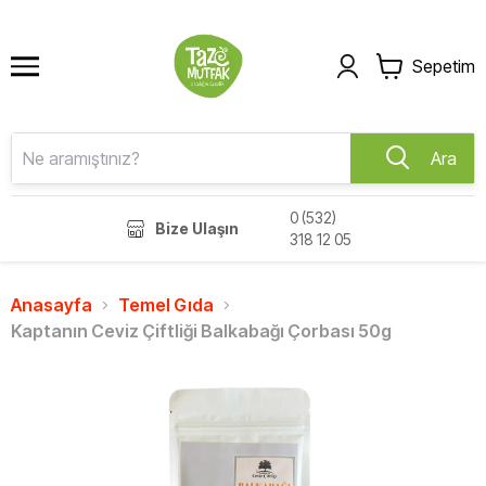
Sepetim
Ara
0 (532)
Bize Ulaşın
318 12 05
Anasayfa
Temel Gıda
Kaptanın Ceviz Çiftliği Balkabağı Çorbası 50g