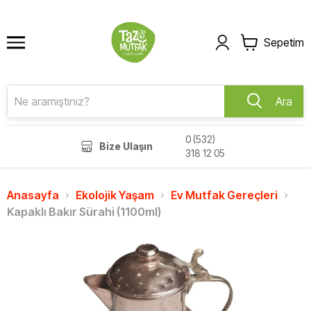
Sepetim
Ara
0 (532)
Bize Ulaşın
318 12 05
Anasayfa
Ekolojik Yaşam
Ev Mutfak Gereçleri
Kapaklı Bakır Sürahi (1100ml)