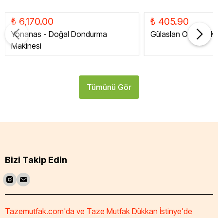
₺ 6,170.00
₺ 405.90
Yonanas - Doğal Dondurma
Gülaslan Organik Ku
Makinesi
Tümünü Gör
Bizi Takip Edin
Tazemutfak.com'da ve Taze Mutfak Dükkan İstinye'de