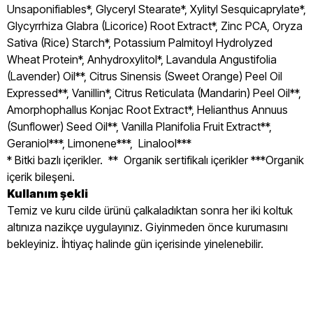
Unsaponifiables*, Glyceryl Stearate*, Xylityl Sesquicaprylate*,
Glycyrrhiza Glabra (Licorice) Root Extract*, Zinc PCA, Oryza
Sativa (Rice) Starch*, Potassium Palmitoyl Hydrolyzed
Wheat Protein*, Anhydroxylitol*, Lavandula Angustifolia
(Lavender) Oil**, Citrus Sinensis (Sweet Orange) Peel Oil
Expressed**, Vanillin*, Citrus Reticulata (Mandarin) Peel Oil**,
Amorphophallus Konjac Root Extract*, Helianthus Annuus
(Sunflower) Seed Oil**, Vanilla Planifolia Fruit Extract**,
Geraniol***, Limonene***, Linalool***
* Bitki bazlı içerikler. ** Organik sertifikalı içerikler ***Organik
içerik bileşeni.
Kullanım şekli
Temiz ve kuru cilde ürünü çalkaladıktan sonra her iki koltuk
altınıza nazikçe uygulayınız. Giyinmeden önce kurumasını
bekleyiniz. İhtiyaç halinde gün içerisinde yinelenebilir.