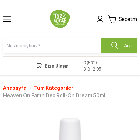
Sepetim
Ara
0 (532)
Bize Ulaşın
318 12 05
Anasayfa
Tüm Kategoriler
Heaven On Earth Deo Roll-On Dream 50ml